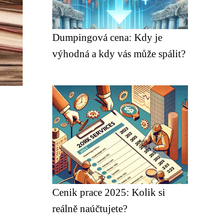
Dumpingová cena: Kdy je
výhodná a kdy vás může spálit?
Cenik prace 2025: Kolik si
reálně naúčtujete?