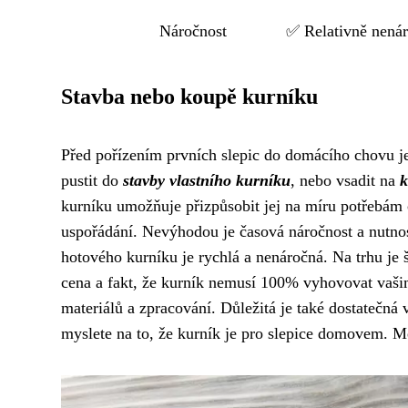
Náročnost
✅ Relativně nená
Stavba nebo koupě kurníku
Před pořízením prvních slepic do domácího chovu je 
pustit do
stavby vlastního kurníku
, nebo vsadit na
k
kurníku umožňuje přizpůsobit jej na míru potřebám ch
uspořádání. Nevýhodou je časová náročnost a nutnos
hotového kurníku je rychlá a nenáročná. Na trhu je
cena a fakt, že kurník nemusí 100% vyhovovat vaši
materiálů a zpracování. Důležitá je také dostatečná 
myslete na to, že kurník je pro slepice domovem. M