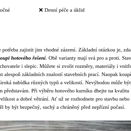
ročné
❌ Denní péče a úklid
potřeba zajistit jim vhodné zázemí. Základní otázkou je, zda
oupi hotového řešení
. Obě varianty mají svá pro a proti. Sta
ovatele i slepic. Můžete si zvolit rozměry, materiály i vnitř
t alespoň základních znalostí stavebních prací. Naopak koup
 široká nabídka různých typů a velikostí. Nevýhodou může být
m představám. Při výběru hotového kurníku dbejte na kvalitu
velikost a dobré větrání. Ať už se rozhodnete pro stavbu nebo
ěl by být bezpečný, suchý a chráněný před nepřízní počasí.