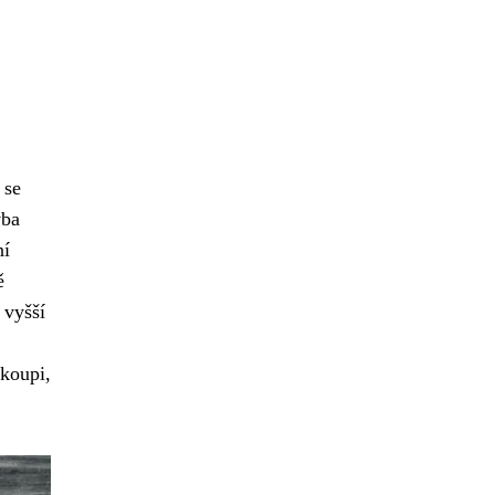
 se
vba
ní
ě
 vyšší
 koupi,