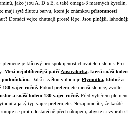
tamínů, jako jsou A, D a E, a také omega-3 mastných kyselin, 
ec mají sytě žlutou barvu, která je známkou
přítomnosti
huť! Domácí vejce chutnají prostě lépe. Jsou plnější, lahodněj
r plemene je klíčový pro spokojenost chovatele i slepic. Pro
y.
Mezi nejoblíbenější patří
Australorka
, která snáší kole
ým podmínkám.
Další skvělou volbou je
Plymutka
, klidné a
ž 180 vajec ročně.
Pokud preferujete menší slepice, zvolte
ostor a snáší kolem 130 vajec ročně.
Před výběrem plemene
kytnout a jaký typ vajec preferujete. Nezapomeňte, že každé
rmujte se proto dostatečně před nákupem, abyste si vybrali sl