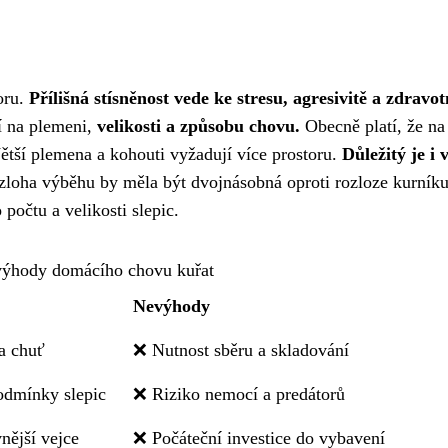
oru.
Přílišná stísněnost vede ke stresu, agresivitě a zdravo
ží na plemeni,
velikosti a způsobu chovu.
Obecně platí, že na
Větší plemena a kohouti vyžadují více prostoru.
Důležitý je i 
ozloha výběhu by měla být dvojnásobná oproti rozloze kurníku
očtu a velikosti slepic.
ýhody domácího chovu kuřat
Nevýhody
a chuť
❌ Nutnost sběru a skladování
odmínky slepic
❌ Riziko nemocí a predátorů
nější vejce
❌ Počáteční investice do vybavení