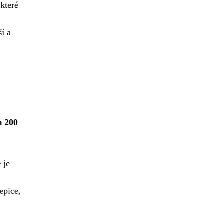
které
ší a
m 200
 je
epice,