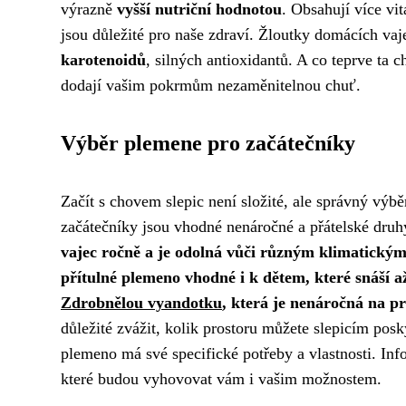
výrazně
vyšší nutriční hodnotou
. Obsahují více vi
jsou důležité pro naše zdraví. Žloutky domácích vaj
karotenoidů
, silných antioxidantů. A co teprve ta c
dodají vašim pokrmům nezaměnitelnou chuť.
Výběr plemene pro začátečníky
Začít s chovem slepic není složité, ale správný výbě
začátečníky jsou vhodné nenáročné a přátelské druh
vajec ročně a je odolná vůči různým klimatick
přítulné plemeno vhodné i k dětem, které snáší a
Zdrobnělou vyandotku
, která je nenáročná na pr
důležité zvážit, kolik prostoru můžete slepicím pos
plemeno má své specifické potřeby a vlastnosti. Info
které budou vyhovovat vám i vašim možnostem.