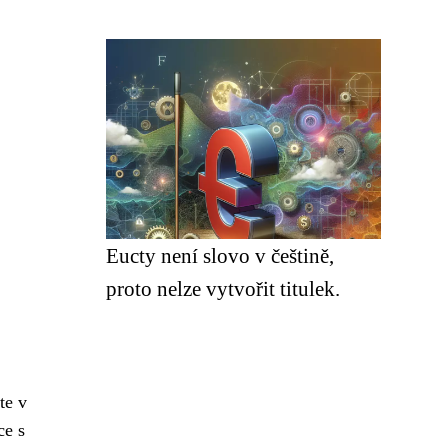
Eucty není slovo v češtině,
proto nelze vytvořit titulek.
te v
ce s