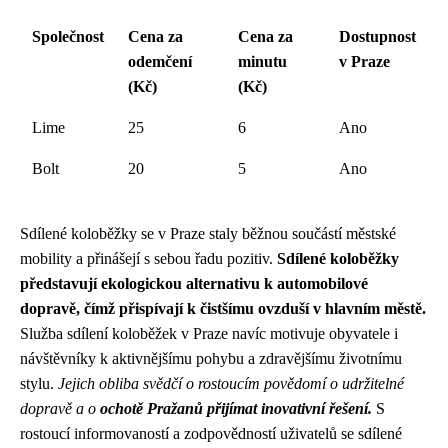
Společnost
Cena za
Cena za
Dostupnost
odemčení
minutu
v Praze
(Kč)
(Kč)
Lime
25
6
Ano
Bolt
20
5
Ano
Sdílené koloběžky se v Praze staly běžnou součástí městské
mobility a přinášejí s sebou řadu pozitiv.
Sdílené koloběžky
představují ekologickou alternativu k automobilové
dopravě, čímž přispívají k čistšímu ovzduší v hlavním městě.
Služba sdílení koloběžek v Praze navíc motivuje obyvatele i
návštěvníky k aktivnějšímu pohybu a zdravějšímu životnímu
stylu.
Jejich obliba svědčí o rostoucím povědomí o udržitelné
dopravě a o
ochotě Pražanů
přijímat inovativní řešení.
S
rostoucí informovaností a zodpovědností uživatelů se sdílené