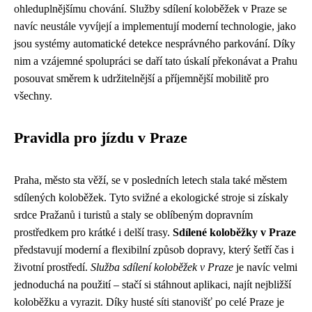
ohleduplnějšímu chování. Služby sdílení koloběžek v Praze se
navíc neustále vyvíjejí a implementují moderní technologie, jako
jsou systémy automatické detekce nesprávného parkování. Díky
nim a vzájemné spolupráci se daří tato úskalí překonávat a Prahu
posouvat směrem k udržitelnější a příjemnější mobilitě pro
všechny.
Pravidla pro jízdu v Praze
Praha, město sta věží, se v posledních letech stala také městem
sdílených koloběžek. Tyto svižné a ekologické stroje si získaly
srdce Pražanů i turistů a staly se oblíbeným dopravním
prostředkem pro krátké i delší trasy.
Sdílené koloběžky v Praze
představují moderní a flexibilní způsob dopravy, který šetří čas i
životní prostředí.
Služba sdílení koloběžek v Praze
je navíc velmi
jednoduchá na použití – stačí si stáhnout aplikaci, najít nejbližší
koloběžku a vyrazit. Díky husté síti stanovišť po celé Praze je