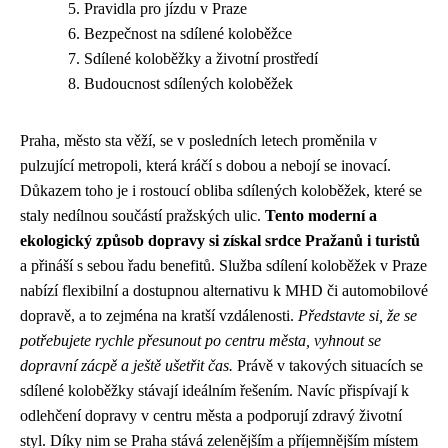
Pravidla pro jízdu v Praze
Bezpečnost na sdílené koloběžce
Sdílené koloběžky a životní prostředí
Budoucnost sdílených koloběžek
Praha, město sta věží, se v posledních letech proměnila v
pulzující metropoli, která kráčí s dobou a nebojí se inovací.
Důkazem toho je i rostoucí obliba sdílených koloběžek, které se
staly nedílnou součástí pražských ulic.
Tento moderní a
ekologický způsob dopravy si získal srdce Pražanů i turistů
a přináší s sebou řadu benefitů. Služba sdílení koloběžek v Praze
nabízí flexibilní a dostupnou alternativu k MHD či automobilové
dopravě, a to zejména na kratší vzdálenosti.
Představte si, že se
potřebujete rychle přesunout po centru města, vyhnout se
dopravní zácpě a ještě ušetřit čas.
Právě v takových situacích se
sdílené koloběžky stávají ideálním řešením. Navíc přispívají k
odlehčení dopravy v centru města a podporují zdravý životní
styl. Díky nim se Praha stává zelenějším a příjemnějším místem