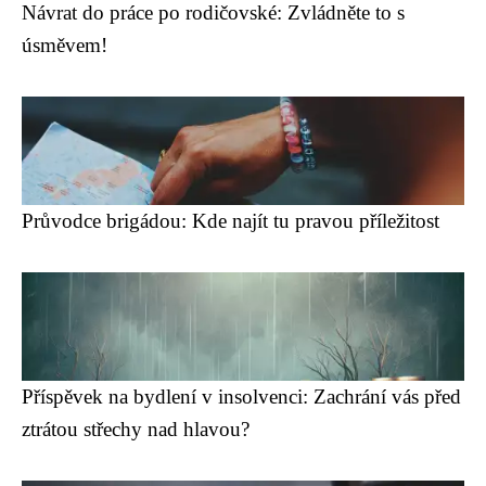
Návrat do práce po rodičovské: Zvládněte to s
úsměvem!
Průvodce brigádou: Kde najít tu pravou příležitost
Příspěvek na bydlení v insolvenci: Zachrání vás před
ztrátou střechy nad hlavou?