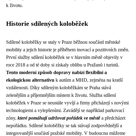
k životu.
Historie sdílených koloběžek
Sdílené koloběžky se staly v Praze běžnou součástí městské
mobility a jejich historie je příběhem inovací a pozitivních změn.
První služby sdílení koloběžek se v hlavním městě objevily v
roce 2018 a od té doby si získaly oblibu u Pražanů i turistů.
Tento moderní způsob dopravy nabízí flexibilní a
ekologickou alternativu
k autům a MHD, zejména na kratší
vzdálenosti. Díky sdíleným koloběžkám se Praha stává
zelenějším a příjemnějším místem k životu. Služba sdílení
koloběžek v Praze se neustále vyvíjí a firmy přicházejí s novými
technologiemi a vylepšeními. Zavádějí se například parkovací
zóny,
které pomáhají udržovat pořádek ve městě
a předcházet
nepořádku. Sdílené koloběžky se tak stávají zodpovědnější a
integrovanější součástí pražské mobility. V budoucnu můžeme