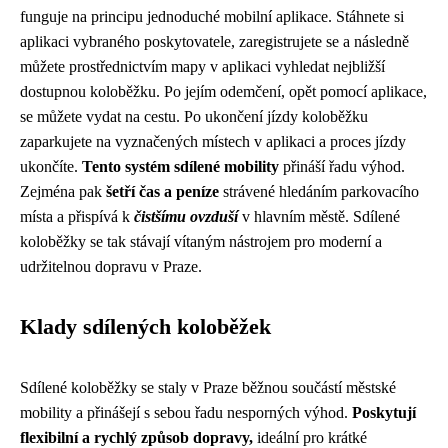
funguje na principu jednoduché mobilní aplikace. Stáhnete si
aplikaci vybraného poskytovatele, zaregistrujete se a následně
můžete prostřednictvím mapy v aplikaci vyhledat nejbližší
dostupnou koloběžku. Po jejím odemčení, opět pomocí aplikace,
se můžete vydat na cestu. Po ukončení jízdy koloběžku
zaparkujete na vyznačených místech v aplikaci a proces jízdy
ukončíte.
Tento systém sdílené mobility
přináší řadu výhod.
Zejména pak
šetří čas a peníze
strávené hledáním parkovacího
místa a přispívá k
čistšímu ovzduší
v hlavním městě. Sdílené
koloběžky se tak stávají vítaným nástrojem pro moderní a
udržitelnou dopravu v Praze.
Klady sdílených koloběžek
Sdílené koloběžky se staly v Praze běžnou součástí městské
mobility a přinášejí s sebou řadu nesporných výhod.
Poskytují
flexibilní a rychlý způsob dopravy,
ideální pro krátké