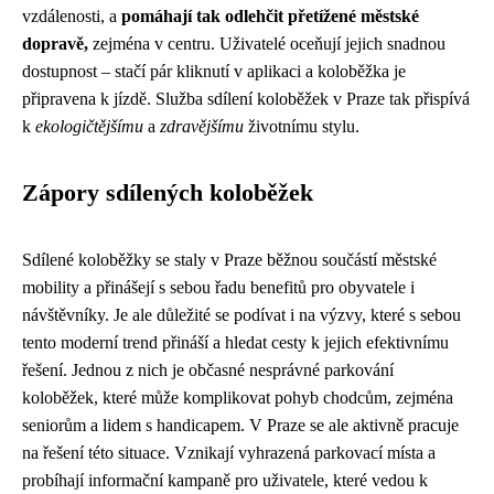
vzdálenosti, a
pomáhají tak odlehčit přetížené městské
dopravě,
zejména v centru. Uživatelé oceňují jejich snadnou
dostupnost – stačí pár kliknutí v aplikaci a koloběžka je
připravena k jízdě. Služba sdílení koloběžek v Praze tak přispívá
k
ekologičtějšímu
a
zdravějšímu
životnímu stylu.
Zápory sdílených koloběžek
Sdílené koloběžky se staly v Praze běžnou součástí městské
mobility a přinášejí s sebou řadu benefitů pro obyvatele i
návštěvníky. Je ale důležité se podívat i na výzvy, které s sebou
tento moderní trend přináší a hledat cesty k jejich efektivnímu
řešení. Jednou z nich je občasné nesprávné parkování
koloběžek, které může komplikovat pohyb chodcům, zejména
seniorům a lidem s handicapem. V Praze se ale aktivně pracuje
na řešení této situace. Vznikají vyhrazená parkovací místa a
probíhají informační kampaně pro uživatele, které vedou k