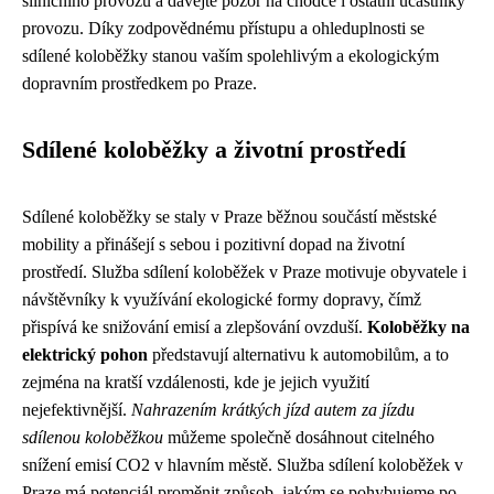
silničního provozu a dávejte pozor na chodce i ostatní účastníky
provozu. Díky zodpovědnému přístupu a ohleduplnosti se
sdílené koloběžky stanou vaším spolehlivým a ekologickým
dopravním prostředkem po Praze.
Sdílené koloběžky a životní prostředí
Sdílené koloběžky se staly v Praze běžnou součástí městské
mobility a přinášejí s sebou i pozitivní dopad na životní
prostředí. Služba sdílení koloběžek v Praze motivuje obyvatele i
návštěvníky k využívání ekologické formy dopravy, čímž
přispívá ke snižování emisí a zlepšování ovzduší.
Koloběžky na
elektrický pohon
představují alternativu k automobilům, a to
zejména na kratší vzdálenosti, kde je jejich využití
nejefektivnější.
Nahrazením krátkých jízd autem za jízdu
sdílenou koloběžkou
můžeme společně dosáhnout citelného
snížení emisí CO2 v hlavním městě. Služba sdílení koloběžek v
Praze má potenciál proměnit způsob, jakým se pohybujeme po