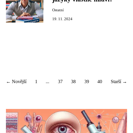
Ostatní
19. 11. 2024
← Novější
1
...
37
38
39
40
Starší →