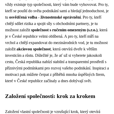
vždy existuje typ společnosti, který vám bude vyhovovat. Pro ty,
kteří se pouští do světa podnikání sami a hledají jednoduchost, je
tu
osvědčená volba - živnostenské oprávnění
. Pro ty, kteří
chtějí sdílet rizika a spojit síly s obchodními partnery, je tu
možnost založit
společnost s ručením omezeným (s.r.o.)
, která
je v České republice velmi oblíbená. A pro ty, kteří míří na
vrchol a chtějí expandovat do mezinárodních vod, je tu možnost
založit
akciovou společnost
, která otevírá dveře k větším
investicím a růstu. Důležité je, že ať už si vyberete jakoukoli
cestu, Česká republika nabízí stabilní a transparentní prostředí s
příznivými podmínkami pro rozvoj vašeho podnikání. Inspiraci a
motivaci pak můžete čerpat z příběhů mnoha úspěšných firem,
které v České republice začínaly a dnes dobývají svět.
Založení společnosti: krok za krokem
Založení vlastní společnosti je vzrušující krok, který otevírá