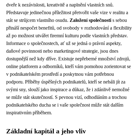
dveře k nezávislosti, kreativitě a naplnění vlastních snů.
Představuje jedinečnou příležitost přetvořit vaše vize v realitu a
stát se strůjcem vlastního osudu.
Založení společnosti
s sebou
přináší nespočet benefitů, od svobody v rozhodování a flexibility
až po možnost utvářet firemní kulturu podle vlastních představ.
Informace o společnostech, ať už se jedná o právní aspekty,
daňové povinnosti nebo marketingové strategie, jsou dnes
dostupnější než kdy dříve. Existuje nepřeberné množství zdrojů,
online platforem a odborníků, kteří vám pomohou zorientovat se
v podnikatelském prostředí a poskytnou vám potřebnou
podporu. Příběhy úspěšných podnikatelů, kteří se nebáli jít za
svými sny, slouží jako inspirace a důkaz, že i zdánlivě nemožné
se může stát skutečností. S pevnou vizí, odhodláním a trochou
podnikatelského ducha se i vaše společnost může stát dalším
inspirativním příběhem.
Základní kapitál a jeho vliv