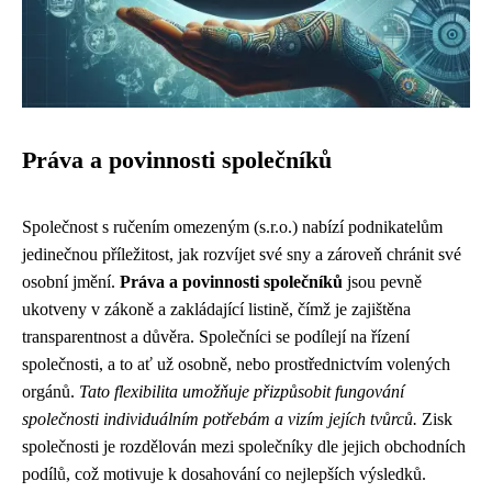
Práva a povinnosti společníků
Společnost s ručením omezeným (s.r.o.) nabízí podnikatelům
jedinečnou příležitost, jak rozvíjet své sny a zároveň chránit své
osobní jmění.
Práva a povinnosti společníků
jsou pevně
ukotveny v zákoně a zakládající listině, čímž je zajištěna
transparentnost a důvěra. Společníci se podílejí na řízení
společnosti, a to ať už osobně, nebo prostřednictvím volených
orgánů.
Tato flexibilita umožňuje přizpůsobit fungování
společnosti individuálním potřebám a vizím jejích tvůrců.
Zisk
společnosti je rozdělován mezi společníky dle jejich obchodních
podílů, což motivuje k dosahování co nejlepších výsledků.