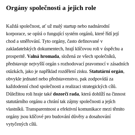
Orgány společnosti a jejich role
Každá společnost, ať už malý startup nebo nadnárodní
korporace, se opírá o fungující systém orgánů, které řídí její
chod a směřování. Tyto orgány, často definované v
zakladatelských dokumentech, hrají klíčovou roli v úspěchu a
prosperitě.
Valná hromada
, složená ze všech společníků,
představuje nejvyšší orgán s rozhodovací pravomocí v zásadních
otázkách, jako je například rozdělení zisku.
Statutární orgán
,
obvykle jednatel nebo představenstvo, pak zodpovídá za
každodenní chod společnosti a realizaci strategických cílů.
Důležitou roli hraje také
dozorčí rada
, která dohlíží na činnost
statutárního orgánu a chrání tak zájmy společnosti a jejích
vlastníků. Transparentnost a efektivní komunikace mezi těmito
orgány jsou klíčové pro budování důvěry a dosahování
vytyčených cílů.