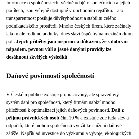
Informace o společnostech, včetně údajů o společnících a jejich
podílech, jsou veřejně dostupné v obchodním rejstříku. Tato
transparentnost posiluje důvěryhodnost a stabilitu celého
podnikatelského prostředí. Mnoho českých firem, které začínaly
jako malé rodinné podniky, dnes slaví úspěchy na mezinárodním
poli.
Jejich příběhy jsou inspirací a důkazem, že s dobrým
nápadem, pevnou vůlí a jasně danými pravidly lze
dosáhnout skvělých výsledků.
Daňové povinnosti společností
V České republice existuje propracovaný, ale spravedlivý
systém daní pro společnosti, který firmám nabízí mnoho
příležitostí k optimalizaci jejich daňových povinností.
Daň z
příjmu právnických osob
činí 19 % a existuje zde řada slev a
odpočtů, které mohou společnosti využít ke snížení daňové
zátěže. Například investice do výzkumu a vývoje, ekologických