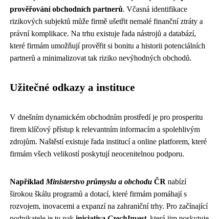
prověřování obchodních partnerů
. Včasná identifikace
rizikových subjektů může firmě ušetřit nemalé finanční ztráty a
právní komplikace. Na trhu existuje řada nástrojů a databází,
které firmám umožňují prověřit si bonitu a historii potenciálních
partnerů a minimalizovat tak riziko nevýhodných obchodů.
Užitečné odkazy a instituce
V dnešním dynamickém obchodním prostředí je pro prosperitu
firem klíčový přístup k relevantním informacím a spolehlivým
zdrojům. Naštěstí existuje řada institucí a online platforem, které
firmám všech velikostí poskytují neocenitelnou podporu.
Například
Ministerstvo průmyslu a obchodu
ČR
nabízí
širokou škálu programů a dotací, které firmám pomáhají s
rozvojem, inovacemi a expanzí na zahraniční trhy. Pro začínající
podnikatele je tu pak
iniciativa
CzechInvest
, která jim poskytuje