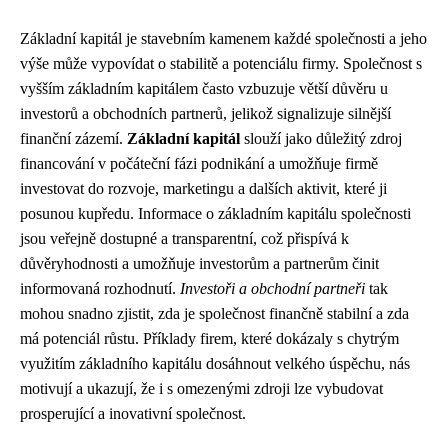
Základní kapitál je stavebním kamenem každé společnosti a jeho
výše může vypovídat o stabilitě a potenciálu firmy. Společnost s
vyšším základním kapitálem často vzbuzuje větší důvěru u
investorů a obchodních partnerů, jelikož signalizuje silnější
finanční zázemí.
Základní kapitál
slouží jako důležitý zdroj
financování v počáteční fázi podnikání a umožňuje firmě
investovat do rozvoje, marketingu a dalších aktivit, které ji
posunou kupředu. Informace o základním kapitálu společnosti
jsou veřejně dostupné a transparentní, což přispívá k
důvěryhodnosti a umožňuje investorům a partnerům činit
informovaná rozhodnutí.
Investoři a obchodní partneři
tak
mohou snadno zjistit, zda je společnost finančně stabilní a zda
má potenciál růstu. Příklady firem, které dokázaly s chytrým
využitím základního kapitálu dosáhnout velkého úspěchu, nás
motivují a ukazují, že i s omezenými zdroji lze vybudovat
prosperující a inovativní společnost.