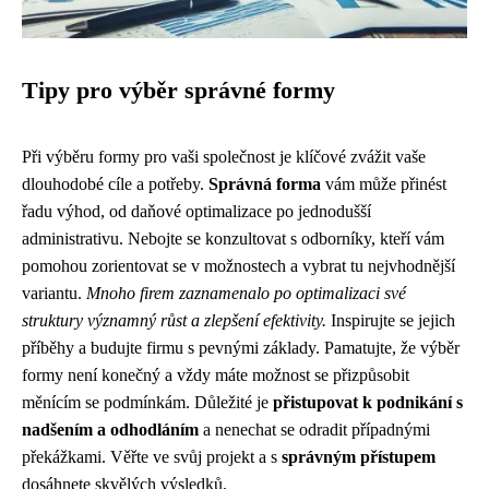
Tipy pro výběr správné formy
Při výběru formy pro vaši společnost je klíčové zvážit vaše
dlouhodobé cíle a potřeby.
Správná forma
vám může přinést
řadu výhod, od daňové optimalizace po jednodušší
administrativu. Nebojte se konzultovat s odborníky, kteří vám
pomohou zorientovat se v možnostech a vybrat tu nejvhodnější
variantu.
Mnoho firem zaznamenalo po optimalizaci své
struktury významný růst a zlepšení efektivity.
Inspirujte se jejich
příběhy a budujte firmu s pevnými základy. Pamatujte, že výběr
formy není konečný a vždy máte možnost se přizpůsobit
měnícím se podmínkám. Důležité je
přistupovat k podnikání s
nadšením a odhodláním
a nenechat se odradit případnými
překážkami. Věřte ve svůj projekt a s
správným přístupem
dosáhnete skvělých výsledků.