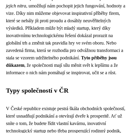
jejich nitra
, umožňují nám pochopit jejich fungování, hodnoty a
vize. Díky nim můžeme objevovat inspirativní příběhy firem,
které se nebály jít proti proudu a dosáhly neuvěřitelných
výsledků. Příkladem může být mladý startup, který díky
inovativnímu technologickému řešení dokázal prorazit na
globální trh a změnit tak pravidla hry ve svém oboru. Nebo
zavedená firma, která se rozhodla pro odvážnou transformaci a
stala se vzorem udržitelného podnikání.
Tyto příběhy jsou
důkazem
, že společnosti mají sílu měnit svět k lepšímu a že
informace o nich nám pomáhají se inspirovat, učit se a růst.
Typy společností v ČR
V České republice existuje pestrá škála obchodních společností,
které usnadňují podnikání a otevírají dveře k prosperitě. Ať už
sníte o tom, že budete řídit vlastní kavárnu, inovativní
technologický startup nebo třeba prosperující rodinný podnik,