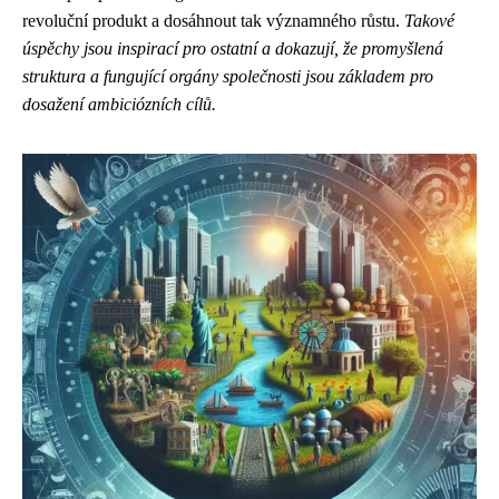
revoluční produkt a dosáhnout tak významného růstu.
Takové
úspěchy jsou inspirací pro ostatní a dokazují, že promyšlená
struktura a fungující orgány společnosti jsou základem pro
dosažení ambiciózních cílů.