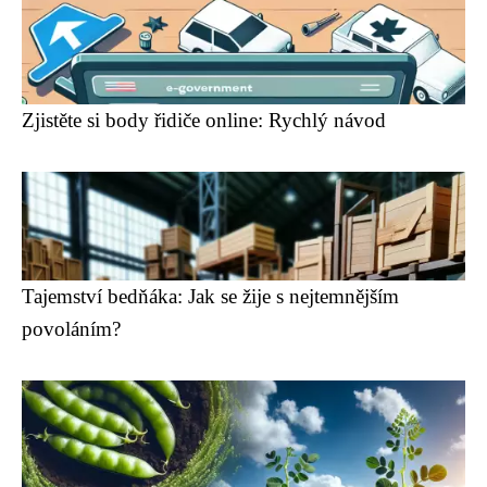
Zjistěte si body řidiče online: Rychlý návod
Tajemství bedňáka: Jak se žije s nejtemnějším
povoláním?