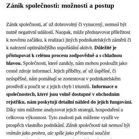
Zánik společnosti: možnosti a postup
Zánik společnosti, ať už dobrovolný či vynucený, nemusí být
nutně negativní událostí. Naopak, může představovat příležitost
k novému začátku, k realizaci jiných podnikatelských záměrů či
k nalezení optimálnějšího uspořádání aktivit.
Důležité je
přistupovat k celému procesu zodpovědně a s chladnou
hlavou.
Společnosti, které zanikly, nám mohou posloužit jako
cenné zdroje informací. Jejich příběhy, ať už úspěšné, či
neúspěšné, nám pomáhají se zorientovat v podnikatelském
prostředí a poučit se z jejich chyb i triumfů.
Informace o
společnostech, které jsou volně dostupné v obchodním
rejstříku, nám poskytují detailní náhled do jejich fungování.
Díky nim můžeme analyzovat jejich strategii, hospodaření a
celkovou výkonnost. Tyto znalosti pak můžeme využít ve
prospěch vlastního podnikání.
Zánik společnosti tak nemusí být
vnímán jako prohra, ale spíše jako přirozená součást