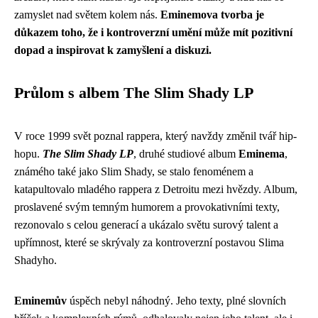
zamyslet nad světem kolem nás.
Eminemova tvorba je
důkazem toho, že i kontroverzní umění může mít pozitivní
dopad a inspirovat k zamyšlení a diskuzi.
Průlom s albem The Slim Shady LP
V roce 1999 svět poznal rappera, který navždy změnil tvář hip-
hopu.
The Slim Shady LP
, druhé studiové album
Eminema
,
známého také jako Slim Shady, se stalo fenoménem a
katapultovalo mladého rappera z Detroitu mezi hvězdy. Album,
proslavené svým temným humorem a provokativními texty,
rezonovalo s celou generací a ukázalo světu surový talent a
upřímnost, které se skrývaly za kontroverzní postavou Slima
Shadyho.
Eminemův
úspěch nebyl náhodný. Jeho texty, plné slovních