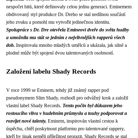
nespočet hitů, které definovaly celou jednu generaci. Eminemem
obdivovaný styl produkce Dr. Dreho se stal nedílnou součástí
jeho zvuku a pomohl mu vytvořit jedinečnou identitu.
Spolupráce s Dr. Dre otevřela Emineovi dveře do světa hudby
a umožnila mu stát se jedním z nejvlivnějších rapperů všech
dob.
Inspirovala mnoho mladých umělců a ukázala, jak silné a
plodné může být spojení dvou talentovaných osobností.
Založení labelu Shady Records
V roce 1999 se Eminem, tehdy již známý rapper pod
pseudonymem Slim Shady, rozhodl pro odvážný krok a založil
vlastní label Shady Records.
Tento počin byl důkazem jeho
rostoucího vlivu v hudebním průmyslu a touhy podporovat a
rozvíjet nové talenty.
Eminem, inspirován vlastní cestou k
úspěchu, chtěl poskytnout platformu pro talentované rappery,
kteří by jinak neměli příležitost prorazit. Shady Records se stal