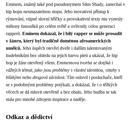
Eminem, známý také pod pseudonymem Slim Shady, zanechal v
hip hopu nesmazatelnou stopu. Jeho inovativní přístup k
rýmování, vtipné slovní hříčky a provokativní texty mu vynesly
miliony fanoušků po celém světě a ovlivnily celou generaci
rapperů.
Eminem dokázal, že i bílý rapper se může prosadit
v žánru, který byl tradičně doménou afroamerických
umělců.
Jeho úspěch otevřel dveře i dalším talentovaným
hudebníkům bez ohledu na jejich barvu pleti a ukázal, že hip
hop je žánr otevřený všem.
Eminemova tvorba se dotýká i
vážných témat, jako jsou problémy s vlastní identitou, vztahy s
blízkými nebo drogová závislost.
Tím oslovil i posluchače, kteří
se s podobnými problémy potýkali, a dokázal, že i o těžkých
věcech se dá mluvit otevřeně a bez obalu. Jeho hudba se tak
stala pro mnohé zdrojem inspirace a naděje.
Odkaz a dědictví