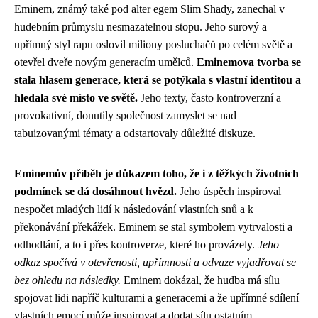
Eminem, známý také pod alter egem Slim Shady, zanechal v
hudebním průmyslu nesmazatelnou stopu. Jeho surový a
upřímný styl rapu oslovil miliony posluchačů po celém světě a
otevřel dveře novým generacím umělců.
Eminemova tvorba se
stala hlasem generace, která se potýkala s vlastní identitou a
hledala své místo ve světě.
Jeho texty, často kontroverzní a
provokativní, donutily společnost zamyslet se nad
tabuizovanými tématy a odstartovaly důležité diskuze.
Eminemův příběh je důkazem toho, že i z těžkých životních
podmínek se dá dosáhnout hvězd.
Jeho úspěch inspiroval
nespočet mladých lidí k následování vlastních snů a k
překonávání překážek. Eminem se stal symbolem vytrvalosti a
odhodlání, a to i přes kontroverze, které ho provázely.
Jeho
odkaz spočívá v otevřenosti, upřímnosti a odvaze vyjadřovat se
bez ohledu na následky.
Eminem dokázal, že hudba má sílu
spojovat lidi napříč kulturami a generacemi a že upřímné sdílení
vlastních emocí může inspirovat a dodat sílu ostatním.