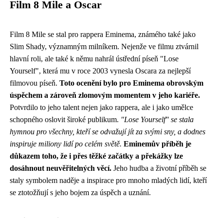
Film 8 Mile a Oscar
Film 8 Mile se stal pro rappera Eminema, známého také jako
Slim Shady, významným milníkem. Nejenže ve filmu ztvárnil
hlavní roli, ale také k němu nahrál ústřední píseň "Lose
Yourself", která mu v roce 2003 vynesla Oscara za nejlepší
filmovou píseň.
Toto ocenění bylo pro Eminema obrovským
úspěchem a zároveň zlomovým momentem v jeho kariéře.
Potvrdilo to jeho talent nejen jako rappera, ale i jako umělce
schopného oslovit široké publikum.
"Lose Yourself" se stala
hymnou pro všechny, kteří se odvažují jít za svými sny, a dodnes
inspiruje miliony lidí po celém světě.
Eminemův příběh je
důkazem toho, že i přes těžké začátky a překážky lze
dosáhnout neuvěřitelných věcí.
Jeho hudba a životní příběh se
staly symbolem naděje a inspirace pro mnoho mladých lidí, kteří
se ztotožňují s jeho bojem za úspěch a uznání.