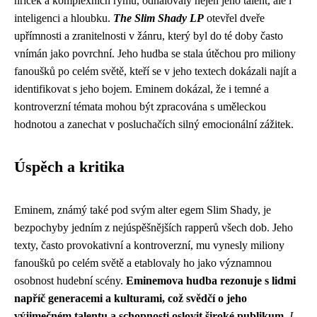
hříček a komplexních rýmů, odhalovaly nejen jeho talent, ale i
inteligenci a hloubku.
The Slim Shady LP
otevřel dveře
upřímnosti a zranitelnosti v žánru, který byl do té doby často
vnímán jako povrchní. Jeho hudba se stala útěchou pro miliony
fanoušků po celém světě, kteří se v jeho textech dokázali najít a
identifikovat s jeho bojem. Eminem dokázal, že i temné a
kontroverzní témata mohou být zpracována s uměleckou
hodnotou a zanechat v posluchačích silný emocionální zážitek.
Úspěch a kritika
Eminem, známý také pod svým alter egem Slim Shady, je
bezpochyby jedním z nejúspěšnějších rapperů všech dob. Jeho
texty, často provokativní a kontroverzní, mu vynesly miliony
fanoušků po celém světě a etablovaly ho jako významnou
osobnost hudební scény.
Eminemova hudba rezonuje s lidmi
napříč generacemi a kulturami, což svědčí o jeho
výjimečném talentu a schopnosti oslovit široké publikum.
I