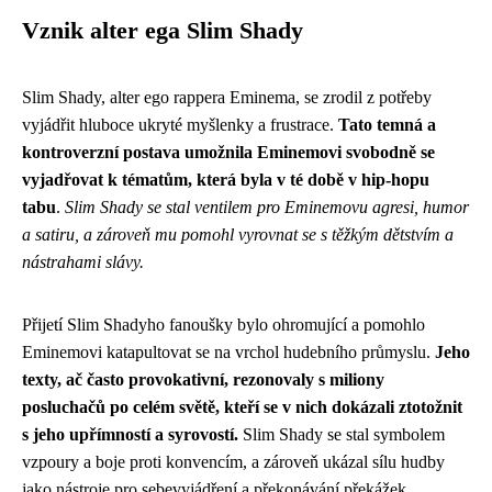
Vznik alter ega Slim Shady
Slim Shady, alter ego rappera Eminema, se zrodil z potřeby
vyjádřit hluboce ukryté myšlenky a frustrace.
Tato temná a
kontroverzní postava umožnila Eminemovi svobodně se
vyjadřovat k tématům, která byla v té době v hip-hopu
tabu
.
Slim Shady se stal ventilem pro Eminemovu agresi, humor
a satiru, a zároveň mu pomohl vyrovnat se s těžkým dětstvím a
nástrahami slávy.
Přijetí Slim Shadyho fanoušky bylo ohromující a pomohlo
Eminemovi katapultovat se na vrchol hudebního průmyslu.
Jeho
texty, ač často provokativní, rezonovaly s miliony
posluchačů po celém světě, kteří se v nich dokázali ztotožnit
s jeho upřímností a syrovostí.
Slim Shady se stal symbolem
vzpoury a boje proti konvencím, a zároveň ukázal sílu hudby
jako nástroje pro sebevyjádření a překonávání překážek.