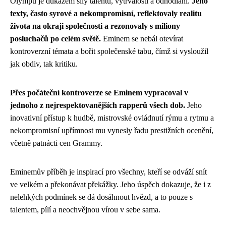
Olympu je důkazem síly talentu, vytrvalosti a odhodlání.
Jeho
texty, často syrové a nekompromisní, reflektovaly realitu
života na okraji společnosti a rezonovaly s miliony
posluchačů po celém světě.
Eminem se nebál otevírat
kontroverzní témata a bořit společenské tabu, čímž si vysloužil
jak obdiv, tak kritiku.
Přes počáteční kontroverze se Eminem vypracoval v
jednoho z nejrespektovanějších rapperů všech dob.
Jeho
inovativní přístup k hudbě, mistrovské ovládnutí rýmu a rytmu a
nekompromisní upřímnost mu vynesly řadu prestižních ocenění,
včetně patnácti cen Grammy.
Eminemův příběh je inspirací pro všechny, kteří se odváží snít
ve velkém a překonávat překážky. Jeho úspěch dokazuje, že i z
nelehkých podmínek se dá dosáhnout hvězd, a to pouze s
talentem, pílí a neochvějnou vírou v sebe sama.