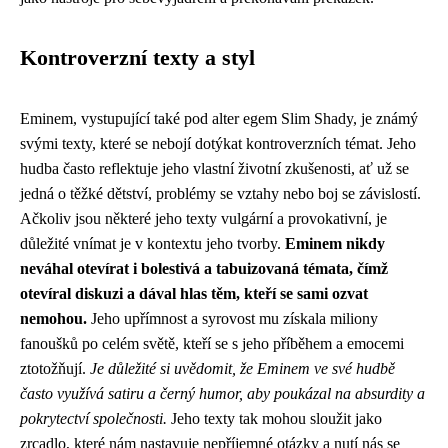
Kontroverzní texty a styl
Eminem, vystupující také pod alter egem Slim Shady, je známý
svými texty, které se nebojí dotýkat kontroverzních témat. Jeho
hudba často reflektuje jeho vlastní životní zkušenosti, ať už se
jedná o těžké dětství, problémy se vztahy nebo boj se závislostí.
Ačkoliv jsou některé jeho texty vulgární a provokativní, je
důležité vnímat je v kontextu jeho tvorby.
Eminem nikdy
neváhal otevírat i bolestivá a tabuizovaná témata, čímž
otevíral diskuzi a dával hlas těm, kteří se sami ozvat
nemohou.
Jeho upřímnost a syrovost mu získala miliony
fanoušků po celém světě, kteří se s jeho příběhem a emocemi
ztotožňují.
Je důležité si uvědomit, že Eminem ve své hudbě
často využívá satiru a černý humor, aby poukázal na absurdity a
pokrytectví společnosti.
Jeho texty tak mohou sloužit jako
zrcadlo, které nám nastavuje nepříjemné otázky a nutí nás se