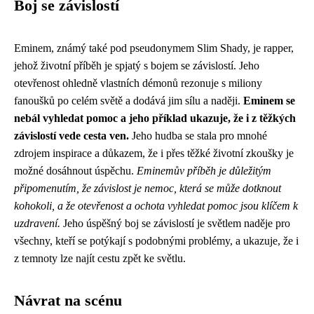
Boj se závislostí
Eminem, známý také pod pseudonymem Slim Shady, je rapper,
jehož životní příběh je spjatý s bojem se závislostí. Jeho
otevřenost ohledně vlastních démonů rezonuje s miliony
fanoušků po celém světě a dodává jim sílu a naději.
Eminem se
nebál vyhledat pomoc a jeho příklad ukazuje, že i z těžkých
závislostí vede cesta ven.
Jeho hudba se stala pro mnohé
zdrojem inspirace a důkazem, že i přes těžké životní zkoušky je
možné dosáhnout úspěchu.
Eminemův příběh je důležitým
připomenutím, že závislost je nemoc, která se může dotknout
kohokoli, a že otevřenost a ochota vyhledat pomoc jsou klíčem k
uzdravení.
Jeho úspěšný boj se závislostí je světlem naděje pro
všechny, kteří se potýkají s podobnými problémy, a ukazuje, že i
z temnoty lze najít cestu zpět ke světlu.
Návrat na scénu