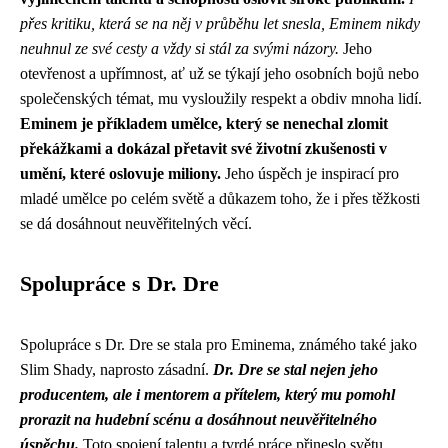
přes kritiku, která se na něj v průběhu let snesla, Eminem nikdy
neuhnul ze své cesty a vždy si stál za svými názory.
Jeho
otevřenost a upřímnost, ať už se týkají jeho osobních bojů nebo
společenských témat, mu vysloužily respekt a obdiv mnoha lidí.
Eminem je příkladem umělce, který se nenechal zlomit
překážkami a dokázal přetavit své životní zkušenosti v
umění, které oslovuje miliony.
Jeho úspěch je inspirací pro
mladé umělce po celém světě a důkazem toho, že i přes těžkosti
se dá dosáhnout neuvěřitelných věcí.
Spolupráce s Dr. Dre
Spolupráce s Dr. Dre se stala pro Eminema, známého také jako
Slim Shady, naprosto zásadní.
Dr. Dre se stal nejen jeho
producentem, ale i mentorem a přítelem, který mu pomohl
prorazit na hudební scénu a dosáhnout neuvěřitelného
úspěchu.
Toto spojení talentu a tvrdé práce přineslo světu