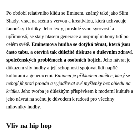
Po období relativního klidu se Eminem, známý také jako Slim
Shady, vrací na scénu s vervou a kreativitou, která uchvacuje
fanoušky i kritiky. Jeho texty, proslulé svou syrovostí a
upřímností, se staly hlasem generace a inspirují miliony lidí po
celém světě.
Eminemova hudba se dotýká témat, která jsou
často tabu, a otevírá tak důležité diskuze o duševním zdraví,
společenských problémech a osobních bojích.
Jeho návrat je
důkazem síly hudby a její schopnosti spojovat lidi napříč
kulturami a generacemi.
Eminem je příkladem umělce, který se
nebojí jít proti proudu a vyjadřovat své myšlenky bez ohledu na
kritiku.
Jeho tvorba je důležitým příspěvkem k moderní kultuře a
jeho návrat na scénu je důvodem k radosti pro všechny
milovníky hudby.
Vliv na hip hop