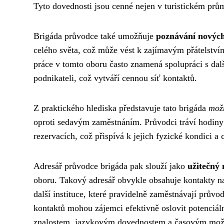
Tyto dovednosti jsou cenné nejen v turistickém prům
Brigáda průvodce také umožňuje
poznávání nových
celého světa, což může vést k zajímavým přátelství
práce v tomto oboru často znamená spolupráci s dal
podnikateli, což vytváří cennou síť kontaktů.
Z praktického hlediska představuje tato brigáda
mož
oproti sedavým zaměstnáním. Průvodci tráví hodiny 
rezervacích, což přispívá k jejich fyzické kondici a
Adresář průvodce brigáda pak slouží jako
užitečný 
oboru. Takový adresář obvykle obsahuje kontakty na 
další instituce, které pravidelně zaměstnávají prův
kontaktů mohou zájemci efektivně oslovit potenciální
znalostem, jazykovým dovednostem a časovým mo