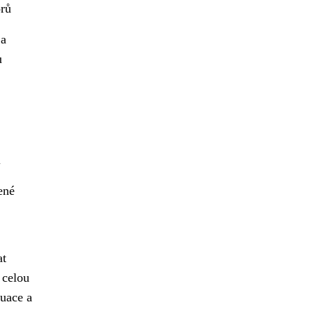
orů
 a
u
l
ené
at
 celou
tuace a