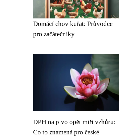
Domácí chov kuřat: Průvodce
pro začátečníky
DPH na pivo opět míří vzhůru:
Co to znamená pro české