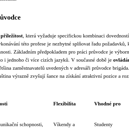
růvodce
říležitost
, která vyžaduje specifickou kombinaci dovedností
ykonávání této profese je nezbytné splňovat řadu požadavků, 
nnosti. Základním předpokladem pro práci průvodce je výbor
to i jednoho či více cizích jazyků. V současné době je
ovládá
ětšina zaměstnavatelů uvedených v adresáři průvodce brigáda
ština výrazně zvyšují šance na získání atraktivní pozice a roz
osti
Flexibilita
Vhodné pro
munikační schopnosti,
Víkendy a
Studenty