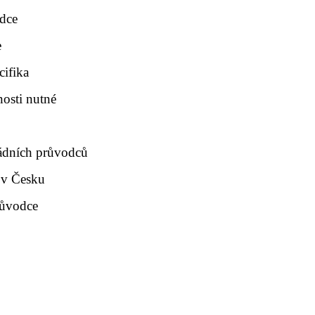
odce
e
cifika
osti nutné
ádních průvodců
e v Česku
průvodce