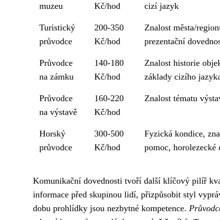
muzeu
Kč/hod
cizí jazyk
Turistický
200-350
Znalost města/regionu
průvodce
Kč/hod
prezentační dovednos
Průvodce
140-180
Znalost historie obje
na zámku
Kč/hod
základy cizího jazyk
Průvodce
160-220
Znalost tématu výsta
na výstavě
Kč/hod
Horský
300-500
Fyzická kondice, znal
průvodce
Kč/hod
pomoc, horolezecké 
Komunikační dovednosti tvoří další klíčový pilíř kv
informace před skupinou lidí, přizpůsobit styl vyp
dobu prohlídky jsou nezbytné kompetence.
Průvodce