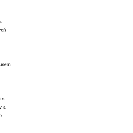
z
veň
nusem
to
y a
o