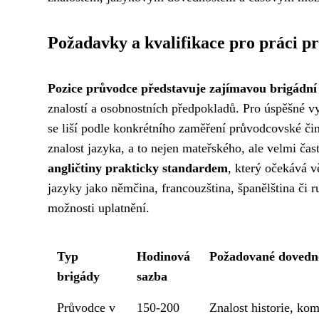
Požadavky a kvalifikace pro práci p
Pozice průvodce představuje zajímavou brigádní p
znalostí a osobnostních předpokladů. Pro úspěšné v
se liší podle konkrétního zaměření průvodcovské či
znalost jazyka, a to nejen mateřského, ale velmi čas
angličtiny prakticky standardem
, který očekává v
jazyky jako němčina, francouzština, španělština či ru
možnosti uplatnění.
Typ
Hodinová
Požadované dovedn
brigády
sazba
Průvodce v
150-200
Znalost historie, ko