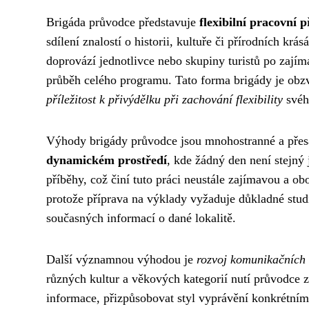
Brigáda průvodce představuje
flexibilní pracovní př
sdílení znalostí o historii, kultuře či přírodních krá
doprovází jednotlivce nebo skupiny turistů po zajím
průběh celého programu. Tato forma brigády je obzvl
příležitost k přivýdělku při zachování flexibility
svéh
Výhody brigády průvodce jsou mnohostranné a přesa
dynamickém prostředí
, kde žádný den není stejný
příběhy, což činí tuto práci neustále zajímavou a obo
protože příprava na výklady vyžaduje důkladné studi
současných informací o dané lokalitě.
Další významnou výhodou je
rozvoj komunikačních
různých kultur a věkových kategorií nutí průvodce 
informace, přizpůsobovat styl vyprávění konkrétnímu