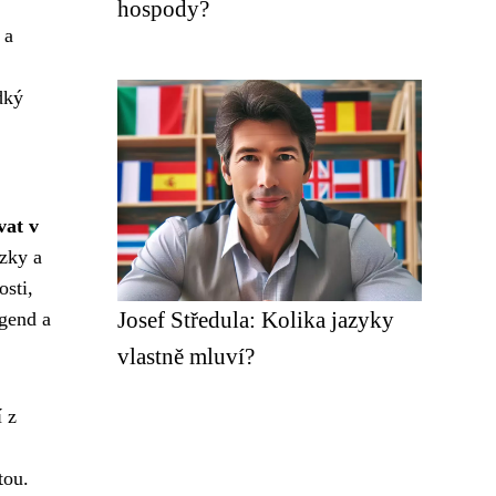
hospody?
 a
dký
vat v
ázky a
osti,
Josef Středula: Kolika jazyky
egend a
vlastně mluví?
í z
tou.