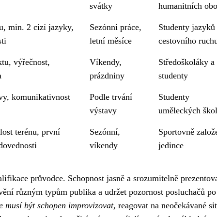
svátky
humanitních ob
, min. 2 cizí jazyky,
Sezónní práce,
Studenty jazyků
ti
letní měsíce
cestovního ruch
ktu, výřečnost,
Víkendy,
Středoškoláky a
a
prázdniny
studenty
vy, komunikativnost
Podle trvání
Studenty
výstavy
uměleckých ško
ost terénu, první
Sezónní,
Sportovně založ
dovednosti
víkendy
jedince
alifikace průvodce. Schopnost jasně a srozumitelně prezentov
rávění různým typům publika a udržet pozornost posluchačů po
 musí být schopen improvizovat
, reagovat na neočekávané si