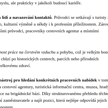
yslu, ale prakticky v jakékoli budoucí kariéře.
 lidí a navazování kontaktů
. Průvodci se setkávají s turisty 
m, kulturní výměně a někdy i k profesním příležitostem. Záro
šími průvodci, pracovníky cestovních agentur a místními
nost práce na čerstvém vzduchu
a pohybu, což je velkým bo
chůzí po historických centrech, parcích nebo přírodních
 celkovému zdraví.
nástroj pro hledání konkrétních pracovních nabídek
v tom
cestovní agentury, turistická informační centra, muzea, hrad
odce na brigádnické bázi. Díky strukturovanému přehledu těcht
 zaměstnavatele a najít pozici, která nejlépe odpovídá jejich
žnostem.