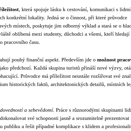
íležitost
, která spojuje lásku k cestování, komunikaci s lidmi
sách konkrétní lokality. Jedná se o činnost, při které průvodce
avých místech, poskytuje jim odborný výklad a stará se o hla
áště oblíbená mezi studenty, důchodci a všemi, kteří hledají
o pracovního času.
hují pouhý finanční aspekt. Především jde o
možnost praco
 jako předchozí. Každá skupina turistů přináší nové výzvy, ot
hacující. Průvodce má příležitost neustále rozšiřovat své znal
um historických faktů, architektonických detailů, místních l
 dovedností a sebevědomí
. Práce s různorodými skupinami lid
zdokonalovat své schopnosti jasně a srozumitelně prezentovat
 publiku a řešit případné komplikace s klidem a profesionali