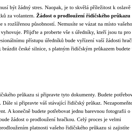
sí být žádný stres. Naopak, je to skvělá příležitost k oslavě 
žitků za volantem.
Žádost o prodloužení řidičského průkazu
e s rozšířenou působností. Nemusíte se vázat na místo vašeh
 vyhovuje. Přijďte a proberte vše s úředníky, kteří jsou tu pro
ionálnímu přístupu úředníků bude vyřízení vaší žádosti hrač
ak brázdit české silnice, s platným řidičským průkazem budete
ičského průkazu si připravte tyto dokumenty. Budete potřebo
. Dále si připravte váš stávající řidičský průkaz. Nezapomeňte
ent. A konečně budete potřebovat jednu barevnou fotografii o
ude žádost o prodloužení hračkou. Celý proces je velmi
rodloužením platnosti vašeho řidičského průkazu si zajistíte