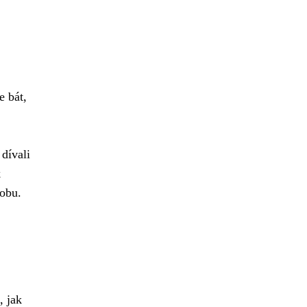
e bát,
dívali
k
dobu.
, jak