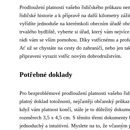
Prodloužení platnosti vašeho řidičského průkazu nemu
řidičské historie a k přípravě na další kilometry zá
vyřídíte jednoduše na kterémkoli obecním úřadě obc
trvalého bydliště, vyberte si úřad, který vám nejvíce
rádi vám se vším pomohou. Díky vstřícnému a profes
Ať už se chystáte na cesty do zahraničí, nebo jen t
připraveni vyrazit vstříc novým dobrodružstvím.
Potřebné doklady
Pro bezproblémové prodloužení platnosti vašeho řid
platný doklad totožnosti, nejčastěji občanský průkaz
když vám platnost končí, stále je to důležitý dokum
rozměrech 3,5 x 4,5 cm. S těmito třemi dokumenty b
jednoduchý a intuitivní. Myslete na to, že včasným p