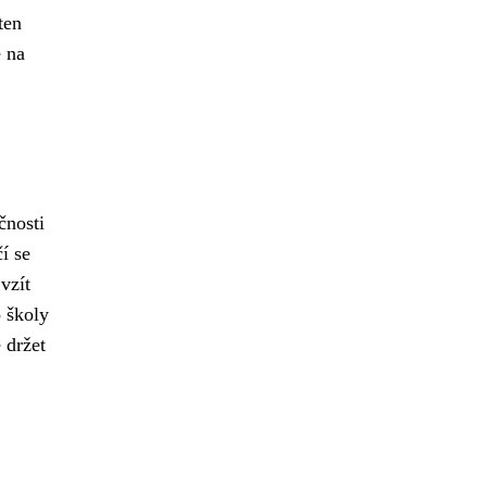
ten
e na
čnosti
í se
vzít
o školy
 držet