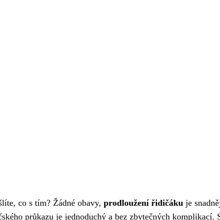
šlíte, co s tím? Žádné obavy,
prodloužení řidičáku
je snadněj
dičského průkazu je jednoduchý a bez zbytečných komplikací. 