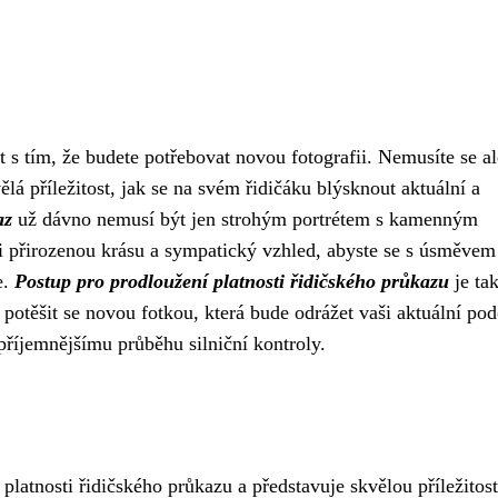
t s tím, že budete potřebovat novou fotografii. Nemusíte se al
ělá příležitost, jak se na svém řidičáku blýsknout aktuální a
az
už dávno nemusí být jen strohým portrétem s kamenným
i přirozenou krásu a sympatický vzhled, abyste se s úsměvem 
e.
Postup pro prodloužení platnosti řidičského průkazu
je ta
a potěšit se novou fotkou, která bude odrážet vaši aktuální po
příjemnějšímu průběhu silniční kontroly.
platnosti řidičského průkazu a představuje skvělou příležitost