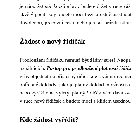
jen
dodržet pár kroků
a brzy budete držet v ruce váš
skvělý pocit, kdy budete moci bezstarostně usednout
dovolenou, pracovní cestu nebo jen tak brázdit siln
Žádost o nový řidičák
Prodloužení řidičáku nemusí být žádný stres! Naopak,
na silnicích.
Postup pro prodloužení platnosti řidi
včas objednat na příslušný úřad, kde s vámi úředníc
potřebné doklady, jako je platný doklad totožnosti a 
nebo vyrážíte na výlety, platný řidičák vám dává svo
v ruce nový řidičák a budete moci s klidem usednout
Kde žádost vyřídit?