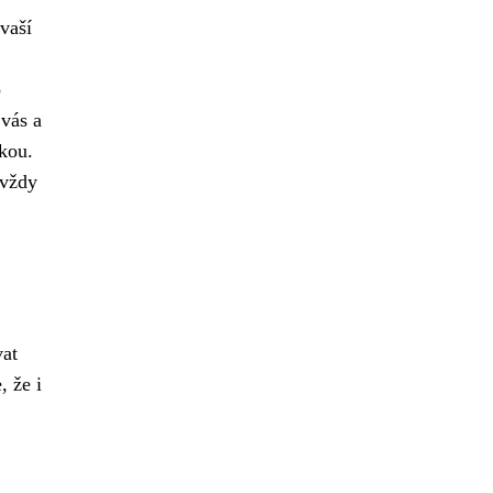
vaší
o
 vás a
kou.
 vždy
vat
, že i