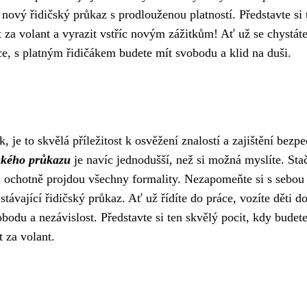
 nový řidičský průkaz s prodlouženou platností. Představte si 
 za volant a vyrazit vstříc novým zážitkům! Ať už se chystát
ice, s platným řidičákem budete mít svobodu a klid na duši.
 je to skvělá příležitost k osvěžení znalostí a zajištění bezpe
čského průkazu
je navíc jednodušší, než si možná myslíte. Stač
i ochotně projdou všechny formality. Nezapomeňte si s sebou 
stávající řidičský průkaz. Ať už řídíte do práce, vozíte děti d
bodu a nezávislost. Představte si ten skvělý pocit, kdy budete
 za volant.