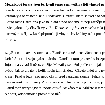
Mozaikové terasy jsou to, kvůli čemu sem většina lidí vlastně při
Gaudí ukázal, co dokáže s technikou trencadís – mozaikou z rozbi
keramiky a barevného skla. Představte si terasu, která se tyčí nad Sín
Odtud máte Barcelona jako na dlani a pod nohama tu nejúžasnější
lavici, jakou kdy člověk vytvořil.
Táhne se tu přes sto metrů
a celá j
barevnými střípky, které připomínají vlny moře, květiny nebo prostě
přírody.
Když si na tu lavici sednete a pořádně se rozhlédnete, všimnete si j
žádná část není stejná jako ta druhá. Gaudí na tom pracoval s Jose
Jujolem a vytvořili něco, co žije. Mozaiky se mění podle toho, jak 
světlo, jak se díváte, v kolik hodin tam přijdete. Chcete vidět ty bar
kráse? Přijďte brzy ráno nebo chvíli před západem slunce. Tehdy to 
těmi mozaikami zázraky. A ještě něco – ta lavice není jen krásná, je
Gaudí totiž tvary vytvářel podle otisků lidského těla. Můžete si tam 
sednout, odpočinout a prostě si to užít.