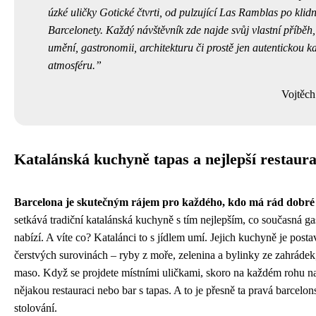
úzké uličky Gotické čtvrti, od pulzující Las Ramblas po klid
Barcelonety. Každý návštěvník zde najde svůj vlastní příběh,
umění, gastronomii, architekturu či prostě jen autentickou k
atmosféru.
Vojtěch
Katalánská kuchyně tapas a nejlepší restaur
Barcelona je skutečným rájem pro každého, kdo má rád dobré 
setkává tradiční katalánská kuchyně s tím nejlepším, co současná g
nabízí. A víte co? Katalánci to s jídlem umí. Jejich kuchyně je post
čerstvých surovinách – ryby z moře, zelenina a bylinky ze zahrádek,
maso. Když se projdete místními uličkami, skoro na každém rohu na
nějakou restauraci nebo bar s tapas. A to je přesně ta pravá barcelon
stolování.