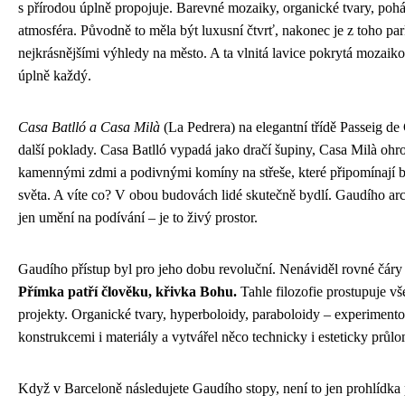
s přírodou úplně propojuje. Barevné mozaiky, organické tvary, po
atmosféra. Původně to měla být luxusní čtvrť, nakonec je z toho par
nejkrásnějšími výhledy na město. A ta vlnitá lavice pokrytá mozaikou
úplně každý.
Casa Batlló a Casa Milà
(La Pedrera) na elegantní třídě Passeig de
další poklady. Casa Batlló vypadá jako dračí šupiny, Casa Milà ohr
kamennými zdmi a podivnými komíny na střeše, které připomínají by
světa. A víte co? V obou budovách lidé skutečně bydlí. Gaudího arc
jen umění na podívání – je to živý prostor.
Gaudího přístup byl pro jeho dobu revoluční. Nenáviděl rovné čáry a
Přímka patří člověku, křivka Bohu.
Tahle filozofie prostupuje vš
projekty. Organické tvary, hyperboloidy, paraboloidy – experimento
konstrukcemi i materiály a vytvářel něco technicky i esteticky průl
Když v Barceloně následujete Gaudího stopy, není to jen prohlídka 