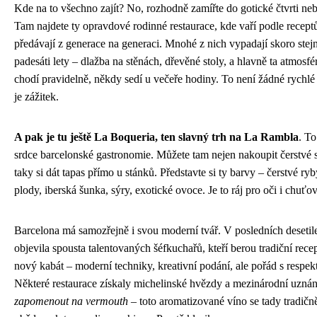
Kde na to všechno zajít? No, rozhodně zamířte do gotické čtvrti ne
Tam najdete ty opravdové rodinné restaurace, kde vaří podle receptů
předávají z generace na generaci. Mnohé z nich vypadají skoro stej
padesáti lety – dlažba na stěnách, dřevěné stoly, a hlavně ta atmosfé
chodí pravidelně, někdy sedí u večeře hodiny. To není žádné rychlé 
je zážitek.
A pak je tu ještě La Boqueria, ten slavný trh na La Rambla
. To
srdce barcelonské gastronomie. Můžete tam nejen nakoupit čerstvé s
taky si dát tapas přímo u stánků. Představte si ty barvy – čerstvé ry
plody, iberská šunka, sýry, exotické ovoce. Je to ráj pro oči i chuťo
Barcelona má samozřejně i svou moderní tvář. V posledních desetile
objevila spousta talentovaných šéfkuchařů, kteří berou tradiční recep
nový kabát – moderní techniky, kreativní podání, ale pořád s respek
Některé restaurace získaly michelinské hvězdy a mezinárodní uznán
zapomenout na vermouth
– toto aromatizované víno se tady tradičně