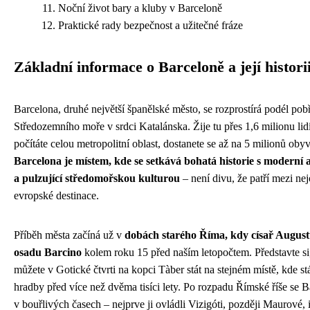
Noční život bary a kluby v Barceloně
Praktické rady bezpečnost a užitečné fráze
Základní informace o Barceloně a její histori
Barcelona, druhé největší španělské město, se rozprostírá podél pob
Středozemního moře v srdci Katalánska. Žije tu přes 1,6 milionu lid
počítáte celou metropolitní oblast, dostanete se až na 5 milionů obyv
Barcelona je místem, kde se setkává bohatá historie s moderní 
a pulzující středomořskou kulturou
– není divu, že patří mezi nej
evropské destinace.
Příběh města začíná už v
dobách starého Říma, kdy císař Augustu
osadu Barcino
kolem roku 15 před naším letopočtem. Představte si
můžete v Gotické čtvrti na kopci Tàber stát na stejném místě, kde st
hradby před více než dvěma tisíci lety. Po rozpadu Římské říše se B
v bouřlivých časech – nejprve ji ovládli Vizigóti, později Maurové, i