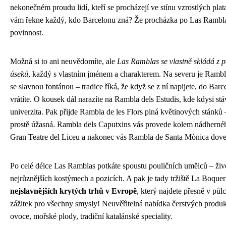
nekonečném proudu lidí, kteří se procházejí ve stínu vzrostlých plat
vám řekne každý, kdo Barcelonu zná? Že procházka po Las Ramblas
povinnost.
Možná si to ani neuvědomíte, ale
Las Ramblas se vlastně skládá z p
úseků
, každý s vlastním jménem a charakterem. Na severu je Rambl
se slavnou fontánou – tradice říká, že když se z ní napijete, do Barc
vrátíte. O kousek dál narazíte na Rambla dels Estudis, kde kdysi stá
univerzita. Pak přijde Rambla de les Flors plná květinových stánků 
prostě úžasná. Rambla dels Caputxins vás provede kolem nádherné
Gran Teatre del Liceu a nakonec vás Rambla de Santa Mònica dove
Po celé délce Las Ramblas potkáte spoustu pouličních umělců – živ
nejrůznějších kostýmech a pozicích. A pak je tady tržiště La Boquer
nejslavnějších krytých trhů v Evropě
, který najdete přesně v půlc
zážitek pro všechny smysly! Neuvěřitelná nabídka čerstvých produk
ovoce, mořské plody, tradiční katalánské speciality.