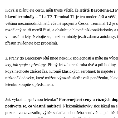
Když si plánujete cestu, měli byste vědět, že
letiště Barcelona-El 
hlavní terminály
– T1 a T2. Terminal T1 je ten modernější a větší, 
většina mezinárodních letů včetně spojení z Česka. Terminal T2 je st
rozdělený na tři menší části, a obsluhuje hlavně nízkonákladovky a 
vnitrostátní lety. Nebojte se, mezi terminály jezdí zdarma autobusy,
přesun zvládnete bez problémů.
Z Prahy do Barcelony létá hned několik společností a máte na výbě
lety, tak spoje s přestupy
. Přímý let zabere zhruba dvě a půl hodiny 
když nechcete ztrácet čas. Kromě klasických aerolinek tu najdete i
nízkonákladovky, které můžou výrazně ušetřit vaši peněženku, hlav
letenku koupíte s předstihem.
Jak vybrat tu správnou letenku?
Porovnejte si ceny u různých do
podívejte se, co vlastně nabízejí
. Nízkonákladovky sice lákají na s
pozor – za zavazadlo, výběr sedadla nebo třeba sendvič na palubě si 