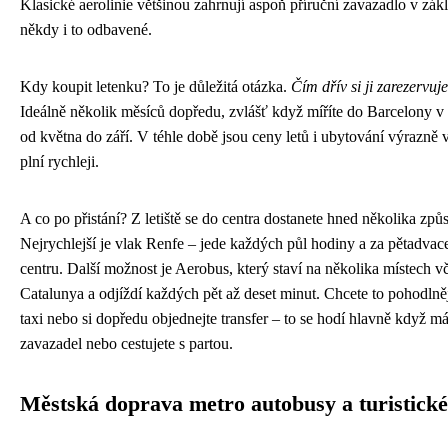
Klasické aerolinie většinou zahrnují aspoň příruční zavazadlo v zák
někdy i to odbavené.
Kdy koupit letenku? To je důležitá otázka.
Čím dřív si ji zarezervuje
Ideálně několik měsíců dopředu, zvlášť když míříte do Barcelony v
od května do září. V téhle době jsou ceny letů i ubytování výrazně v
plní rychleji.
A co po přistání? Z letiště se do centra dostanete hned několika způ
Nejrychlejší je vlak Renfe – jede každých půl hodiny a za pětadvace
centru. Další možnost je Aerobus, který staví na několika místech v
Catalunya a odjíždí každých pět až deset minut. Chcete to pohodlně
taxi nebo si dopředu objednejte transfer – to se hodí hlavně když m
zavazadel nebo cestujete s partou.
Městská doprava metro autobusy a turistické 