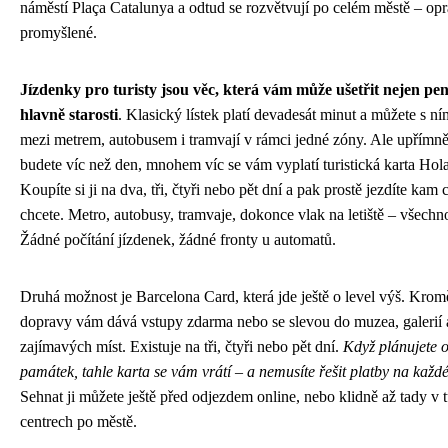
náměstí Plaça Catalunya a odtud se rozvětvují po celém městě – op
promyšlené.
Jízdenky pro turisty jsou věc, která vám může ušetřit nejen pení
hlavně starosti
. Klasický lístek platí devadesát minut a můžete s n
mezi metrem, autobusem i tramvají v rámci jedné zóny. Ale upřímn
budete víc než den, mnohem víc se vám vyplatí turistická karta Hol
Koupíte si ji na dva, tři, čtyři nebo pět dní a pak prostě jezdíte kam 
chcete. Metro, autobusy, tramvaje, dokonce vlak na letiště – všechn
Žádné počítání jízdenek, žádné fronty u automatů.
Druhá možnost je Barcelona Card, která jde ještě o level výš. Kr
dopravy vám dává vstupy zdarma nebo se slevou do muzea, galerií 
zajímavých míst. Existuje na tři, čtyři nebo pět dní.
Když plánujete o
památek, tahle karta se vám vrátí – a nemusíte řešit platby na kaž
Sehnat ji můžete ještě před odjezdem online, nebo klidně až tady v t
centrech po městě.