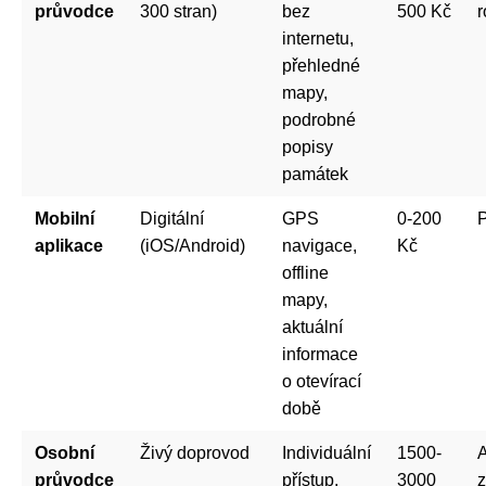
průvodce
300 stran)
bez
500 Kč
r
internetu,
přehledné
mapy,
podrobné
popisy
památek
Mobilní
Digitální
GPS
0-200
aplikace
(iOS/Android)
navigace,
Kč
offline
mapy,
aktuální
informace
o otevírací
době
Osobní
Živý doprovod
Individuální
1500-
A
průvodce
přístup,
3000
z