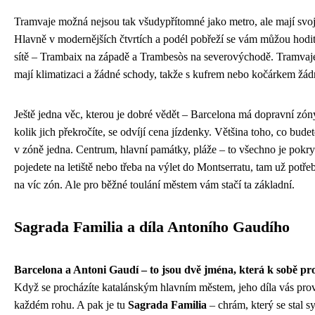
Tramvaje možná nejsou tak všudypřítomné jako metro, ale mají svoj
Hlavně v modernějších čtvrtích a podél pobřeží se vám můžou hodit
sítě – Trambaix na západě a Trambesòs na severovýchodě. Tramvaje
mají klimatizaci a žádné schody, takže s kufrem nebo kočárkem žá
Ještě jedna věc, kterou je dobré vědět – Barcelona má dopravní zón
kolik jich překročíte, se odvíjí cena jízdenky. Většina toho, co budete
v zóně jedna. Centrum, hlavní památky, pláže – to všechno je pokry
pojedete na letiště nebo třeba na výlet do Montserratu, tam už potře
na víc zón. Ale pro běžné toulání městem vám stačí ta základní.
Sagrada Familia a díla Antoního Gaudího
Barcelona a Antoni Gaudí – to jsou dvě jména, která k sobě pro
Když se procházíte katalánským hlavním městem, jeho díla vás prov
každém rohu. A pak je tu
Sagrada Familia
– chrám, který se stal 