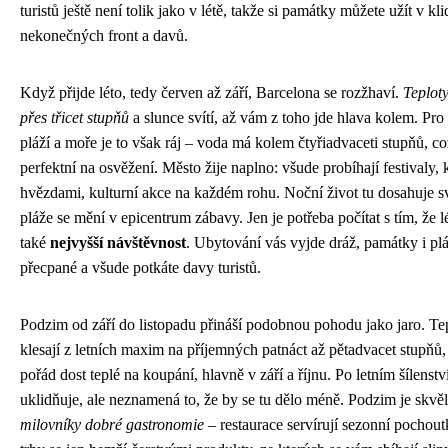
turistů ještě není tolik jako v létě, takže si památky můžete užít v kl
nekonečných front a davů.
Když přijde léto, tedy červen až září, Barcelona se rozžhaví.
Teploty
přes třicet stupňů
a slunce svítí, až vám z toho jde hlava kolem. Pr
pláží a moře je to však ráj – voda má kolem čtyřiadvaceti stupňů, co
perfektní na osvěžení. Město žije naplno: všude probíhají festivaly,
hvězdami, kulturní akce na každém rohu. Noční život tu dosahuje s
pláže se mění v epicentrum zábavy. Jen je potřeba počítat s tím, že 
také
nejvyšší návštěvnost
. Ubytování vás vyjde dráž, památky i pl
přecpané a všude potkáte davy turistů.
Podzim od září do listopadu přináší podobnou pohodu jako jaro. T
klesají z letních maxim na příjemných patnáct až pětadvacet stupňů,
pořád dost teplé na koupání, hlavně v září a říjnu. Po letním šílenstv
uklidňuje, ale neznamená to, že by se tu dělo méně. Podzim je skvěl
milovníky dobré gastronomie
– restaurace servírují sezonní pochout