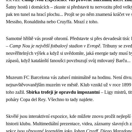
Šatny hostů i domácích – zkuste si představit tu nervozitu před ve
pak ten tunel na hrací plochu... Projít se po něm znamená kráčet ve
Messiho, Ronaldinha nebo Cruyffa. Mrazí z toho.
Samotné hřiště vás prostě ohromí. Představte si přes devadesát tisíc 
–
Camp Nou je největší fotbalový stadion v Evropě
. Tribuny se zved
neuvěřitelných výšek a když si uvědomíte, jaká energie tady musí 
zápasů, když katalánští fanoušci povzbuzují svůj milovaný Barču...
Muzeum FC Barcelona vás zabaví minimálně na hodinu. Není divu, 
nejnavštěvovanějším muzeím ve městě. Klub vznikl už v roce 1899 
toho zažil.
Sbírka trofejí je opravdu impozantní
– Ligy mistrů, ti
poháry Copa del Rey. Všechno to tady najdete.
Skvělé jsou interaktivní expozice, kde můžete znovu prožít nejlepš
historii klubu. Multimediální prezentace, videa, záznamy slavných 
sekce jsou věnované legendám jako Johan Cruyff, Diego Maradon