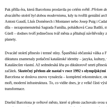
Pak přišla éra, která Barcelonu proslavila po celém světě.
Přelom de
dvacátého století byl dobou modernismu
, kdy tu tvořili geniální arc
Antoni Gaudí, Lluís Domènech i Montaner nebo Josep Puig i Cadafa
díla – nezapomenutelná Sagrada Família, pohádková Casa Batlló, 
Güell – dodnes tvoří jedinečnou tvář města a přitahují návštěvníky 
planety.
Dvacáté století přineslo i temné stíny. Španělská občanská válka a 
diktatura znamenaly potlačení katalánské identity – jazyka, kultury,
Kataláncům vlastní. Až sedmdesátá léta po diktátorově smrti přines
začátek.
Skutečný přelom ale nastal v roce 1992 s olympijskými
Barcelona se doslova znovu vynalezla – kompletní rekonstrukce, ot
moři, moderní infrastruktura. To, co vidíte dnes, je z velké části vý
transformace.
Dnešní Barcelona je světové město, které si přesto zachovalo svou 