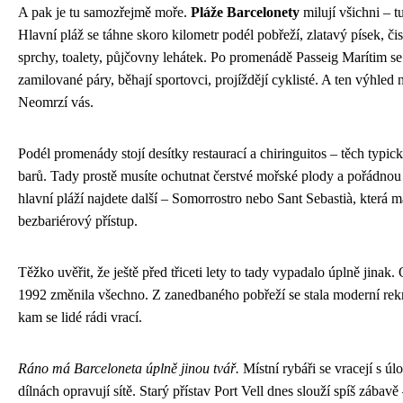
A pak je tu samozřejmě moře.
Pláže Barcelonety
milují všichni – tu
Hlavní pláž se táhne skoro kilometr podél pobřeží, zlatavý písek, či
sprchy, toalety, půjčovny lehátek. Po promenádě Passeig Marítim se
zamilované páry, běhají sportovci, projíždějí cyklisté. A ten výhled
Neomrzí vás.
Podél promenády stojí desítky restaurací a chiringuitos – těch typi
barů. Tady prostě musíte ochutnat čerstvé mořské plody a pořádnou
hlavní pláží najdete další – Somorrostro nebo Sant Sebastià, která
bezbariérový přístup.
Těžko uvěřit, že ještě před třiceti lety to tady vypadalo úplně jinak
1992 změnila všechno. Z zanedbaného pobřeží se stala moderní rek
kam se lidé rádi vrací.
Ráno má Barceloneta úplně jinou tvář.
Místní rybáři se vracejí s ú
dílnách opravují sítě. Starý přístav Port Vell dnes slouží spíš zábav