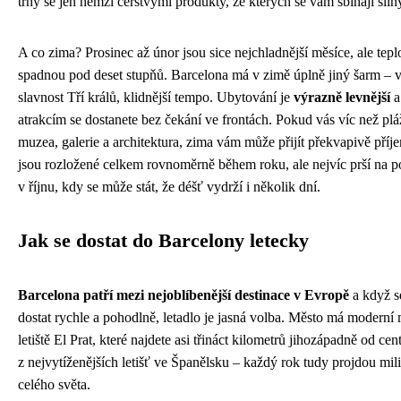
trhy se jen hemží čerstvými produkty, ze kterých se vám sbíhají slin
A co zima? Prosinec až únor jsou sice nejchladnější měsíce, ale tep
spadnou pod deset stupňů. Barcelona má v zimě úplně jiný šarm – v
slavnost Tří králů, klidnější tempo. Ubytování je
výrazně levnější
a
atrakcím se dostanete bez čekání ve frontách. Pokud vás víc než plá
muzea, galerie a architektura, zima vám může přijít překvapivě pří
jsou rozložené celkem rovnoměrně během roku, ale nejvíc prší na p
v říjnu, kdy se může stát, že déšť vydrží i několik dní.
Jak se dostat do Barcelony letecky
Barcelona patří mezi nejoblíbenější destinace v Evropě
a když s
dostat rychle a pohodlně, letadlo je jasná volba. Město má moderní
letiště El Prat, které najdete asi třináct kilometrů jihozápadně od cent
z nejvytíženějších letišť ve Španělsku – každý rok tudy projdou mili
celého světa.