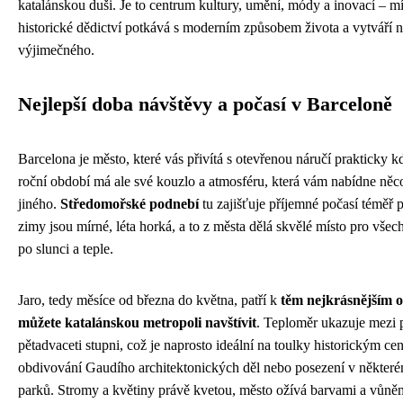
katalánskou duši. Je to centrum kultury, umění, módy a inovací – mí
historické dědictví potkává s moderním způsobem života a vytváří n
výjimečného.
Nejlepší doba návštěvy a počasí v Barceloně
Barcelona je město, které vás přivítá s otevřenou náručí prakticky 
roční období má ale své kouzlo a atmosféru, která vám nabídne něc
jiného.
Středomořské podnebí
tu zajišťuje příjemné počasí téměř 
zimy jsou mírné, léta horká, a to z města dělá skvělé místo pro všec
po slunci a teple.
Jaro, tedy měsíce od března do května, patří k
těm nejkrásnějším 
můžete katalánskou metropoli navštívit
. Teploměr ukazuje mezi p
pětadvaceti stupni, což je naprosto ideální na toulky historickým ce
obdivování Gaudího architektonických děl nebo posezení v někter
parků. Stromy a květiny právě kvetou, město ožívá barvami a vůněm