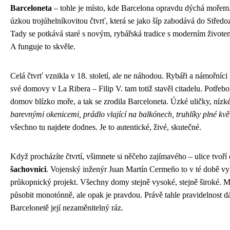
Barceloneta
– tohle je místo, kde Barcelona opravdu dýchá mořem. 
úzkou trojúhelníkovitou čtvrť, která se jako šíp zabodává do Střed
Tady se potkává staré s novým, rybářská tradice s moderním živote
A funguje to skvěle.
Celá čtvrť vznikla v 18. století, ale ne náhodou. Rybáři a námořníci 
své domovy v La Ribera – Filip V. tam totiž stavěl citadelu. Potřeb
domov blízko moře, a tak se zrodila Barceloneta. Úzké uličky, níz
barevnými okenicemi, prádlo vlající na balkónech, truhlíky plné kvě
všechno tu najdete dodnes. Je to autentické, živé, skutečné.
Když procházíte čtvrtí, všimnete si něčeho zajímavého – ulice tvoří
šachovnici
. Vojenský inženýr Juan Martín Cermeño to v té době vy
průkopnický projekt. Všechny domy stejně vysoké, stejně široké. M
působit monotónně, ale opak je pravdou. Právě tahle pravidelnost d
Barcelonetě její nezaměnitelný ráz.