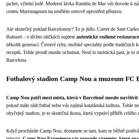
jachet, výletní lodě. Moderní lávka Rambla de Mar vás dovede k 
centru Maremagnum na umělém ostrově uprostřed přístavu.
Ale skutečný poklad Barcelonety? To je jídlo. Carrer de Sant Carles
Baluard – v těchto uličkách najdete
autentické rodinné restaurace
několik generací. Čerstvé ryby, mořské speciality podle tradičních 
receptů. Tohle prostě musíte ochutnat. Není to turistická past, je to 
Barcelona.
Fotbalový stadion Camp Nou a muzeum FC 
Camp Nou patří mezi místa, která v Barceloně musíte navštívit
pokud máte rádi fotbal nebo vás zajímá katalánská kultura. Tohle ne
obyčejný stadion, je to skutečná ikona, která vypráví příběh celého 
Když procházíte Camp Nou, dostanete se tam, kam se běžně podívá
televizi.
Camp Nou Experience vás provede zázemím, které znají