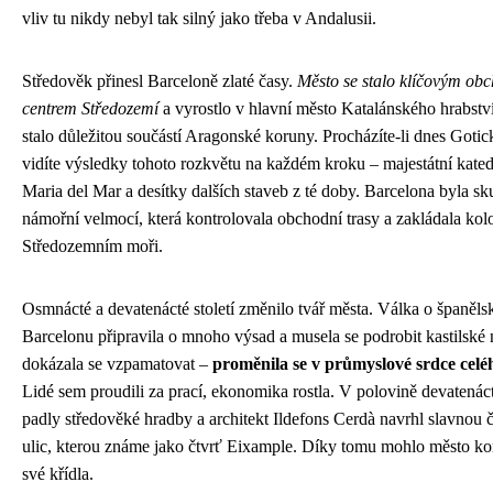
vliv tu nikdy nebyl tak silný jako třeba v Andalusii.
Středověk přinesl Barceloně zlaté časy.
Město se stalo klíčovým ob
centrem Středozemí
a vyrostlo v hlavní město Katalánského hrabství
stalo důležitou součástí Aragonské koruny. Procházíte-li dnes Gotick
vidíte výsledky tohoto rozkvětu na každém kroku – majestátní kated
Maria del Mar a desítky dalších staveb z té doby. Barcelona byla s
námořní velmocí, která kontrolovala obchodní trasy a zakládala kol
Středozemním moři.
Osmnácté a devatenácté století změnilo tvář města. Válka o španěls
Barcelonu připravila o mnoho výsad a musela se podrobit kastilské 
dokázala se vzpamatovat –
proměnila se v průmyslové srdce celé
Lidé sem proudili za prací, ekonomika rostla. V polovině devatenáct
padly středověké hradby a architekt Ildefons Cerdà navrhl slavnou 
ulic, kterou známe jako čtvrť Eixample. Díky tomu mohlo město kon
své křídla.