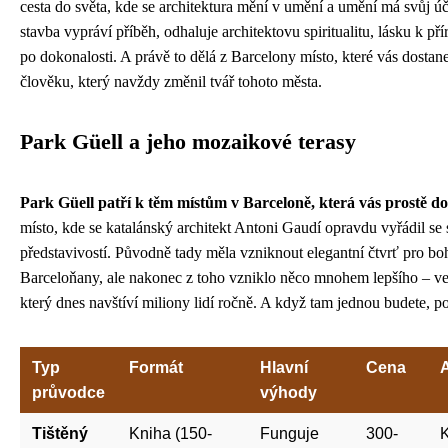
cesta do světa, kde se architektura mění v umění a umění má svůj ú
stavba vypráví příběh, odhaluje architektovu spiritualitu, lásku k př
po dokonalosti. A právě to dělá z Barcelony místo, které vás dostan
člověku, který navždy změnil tvář tohoto města.
Park Güell a jeho mozaikové terasy
Park Güell patří k těm místům v Barceloně, která vás prostě d
místo, kde se katalánský architekt Antoni Gaudí opravdu vyřádil se
představivostí. Původně tady měla vzniknout elegantní čtvrť pro bo
Barceloňany, ale nakonec z toho vzniklo něco mnohem lepšího – ve
který dnes navštíví miliony lidí ročně. A když tam jednou budete, p
Typ
Formát
Hlavní
Cena
A
průvodce
výhody
Tištěný
Kniha (150-
Funguje
300-