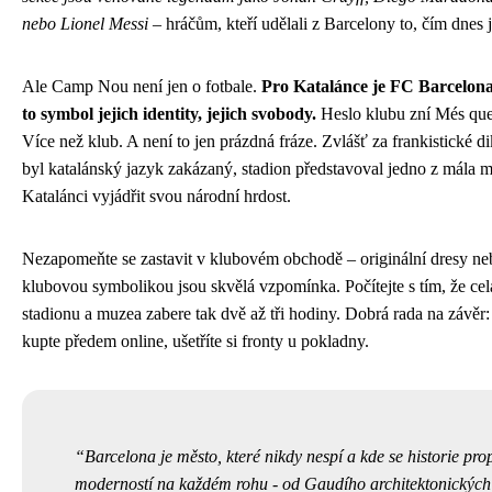
nebo Lionel Messi
– hráčům, kteří udělali z Barcelony to, čím dnes j
Ale Camp Nou není jen o fotbale.
Pro Katalánce je FC Barcelona 
to symbol jejich identity, jejich svobody.
Heslo klubu zní Més que
Více než klub. A není to jen prázdná fráze. Zvlášť za frankistické di
byl katalánský jazyk zakázaný, stadion představoval jedno z mála m
Katalánci vyjádřit svou národní hrdost.
Nezapomeňte se zastavit v klubovém obchodě – originální dresy ne
klubovou symbolikou jsou skvělá vzpomínka. Počítejte s tím, že cel
stadionu a muzea zabere tak dvě až tři hodiny. Dobrá rada na závěr:
kupte předem online, ušetříte si fronty u pokladny.
Barcelona je město, které nikdy nespí a kde se historie prop
moderností na každém rohu - od Gaudího architektonických