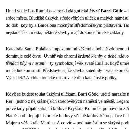
Hned vedle Las Ramblas se rozkládá
gotická čtvrť Barri Gòtic
– h
srdce města. Bludiště úzkých středověkých uliček a malých náměstí
do dob, kdy byla Barcelona mocným středomořským přístavem. Tad
nejstarší části města, některé stavby mají dokonce římské základy.
Katedrála Santa Eulàlia s impozantními věžemi a bohatě zdobenou 
dominuje celé čtvrti. Uvnitř vás ohromí
krásné klenby a tiché nádvo
třinácti bílými husami
– ty symbolizují věk svaté Eulàlie, když umře
mučednickou smrtí. Představte si, že stavba katedrály trvala skoro šes
Výsledek? Architektonické mistrovské dílo katalánské gotiky.
Když se budete toulat úzkými uličkami Barri Gòtic, určitě narazíte n
Rei – jedno z nejkrásnějších středověkých náměstí ve městě. Legend
právě tady přijali katoličtí králové Kryštofa Kolumba po návratu z 
Náměstí obklopují historické budovy včetně královského paláce Pal
Major a věže krále Martina. A co víc – pod náměstím se skrývá po