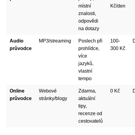
místní
Kč/den
znalosti,
odpovědi
na dotazy
Audio
MP3/streaming
Poslech při
100-
D
průvodce
prohlídce,
300 Kč
více
jazyků,
vlastní
tempo
Online
Webové
Zdarma,
0 Kč
průvodce
stránky/blogy
aktuální
tipy,
recenze od
cestovatelů