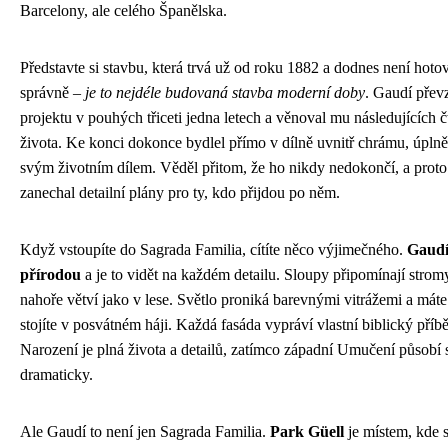
Barcelony, ale celého Španělska.
Představte si stavbu, která trvá už od roku 1882 a dodnes není hoto
správně –
je to nejdéle budovaná stavba moderní doby
. Gaudí přev
projektu v pouhých třiceti jedna letech a věnoval mu následujících čty
života. Ke konci dokonce bydlel přímo v dílně uvnitř chrámu, úpln
svým životním dílem. Věděl přitom, že ho nikdy nedokončí, a proto
zanechal detailní plány pro ty, kdo přijdou po něm.
Když vstoupíte do Sagrada Familia, cítíte něco výjimečného.
Gaudí
přírodou
a je to vidět na každém detailu. Sloupy připomínají stromy
nahoře větví jako v lese. Světlo proniká barevnými vitrážemi a máte 
stojíte v posvátném háji. Každá fasáda vypráví vlastní biblický pří
Narození je plná života a detailů, zatímco západní Umučení působí 
dramaticky.
Ale Gaudí to není jen Sagrada Familia.
Park Güell
je místem, kde s