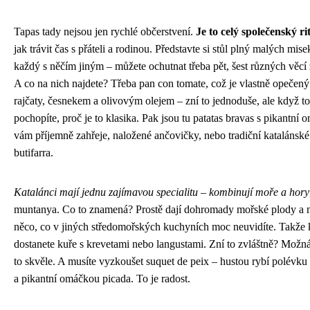
Tapas tady nejsou jen rychlé občerstvení.
Je to celý společenský ri
jak trávit čas s přáteli a rodinou. Představte si stůl plný malých misek
každý s něčím jiným – můžete ochutnat třeba pět, šest různých věcí 
A co na nich najdete? Třeba pan con tomate, což je vlastně opečený
rajčaty, česnekem a olivovým olejem – zní to jednoduše, ale když to
pochopíte, proč je to klasika. Pak jsou tu patatas bravas s pikantní 
vám příjemně zahřeje, naložené ančovičky, nebo tradiční katalánsk
butifarra.
Katalánci mají jednu zajímavou specialitu – kombinují moře a hory
muntanya. Co to znamená? Prostě dají dohromady mořské plody a m
něco, co v jiných středomořských kuchyních moc neuvidíte. Takže 
dostanete kuře s krevetami nebo langustami. Zní to zvláštně? Možná
to skvěle. A musíte vyzkoušet suquet de peix – hustou rybí polévk
a pikantní omáčkou picada. To je radost.