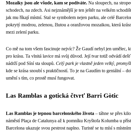
Mozaiky jsou ale všude, kam se podíváte.
Na sloupech, na strope
schodech, na zdech. Asi nejznámější je ten ještěr na velkém schodišt
jak mu říkají místní. Stal se symbolem nejen parku, ale celé Barcelo
pokrytý modrou, zelenou, žlutou a oranžovou mozaikou, která krás
mezi zelení parku.
Co mě na tom všem fascinuje nejvíc? Že Gaudí nebyl jen umělec, kt
pro krásu. Ta vlnitá lavice má svůj důvod. Její tvar totiž odvádí de
nádrží pod Síní sta sloupů.
Celý park je vlastně jeden velký, promyš
kde se krása snoubí s praktičností. To je na Gaudím to geniální – do
umění s tím, co prostě musí fungovat.
Las Ramblas a gotická čtvrť Barri Gòtic
Las Ramblas je tepnou barcelonského života
– táhne se přes kil
náměstí Plaça de Catalunya až k pomníku Kryštofa Kolumba u přís
Barcelona ukazuje svou pestrost naplno. Turisté se tu mísí s místním