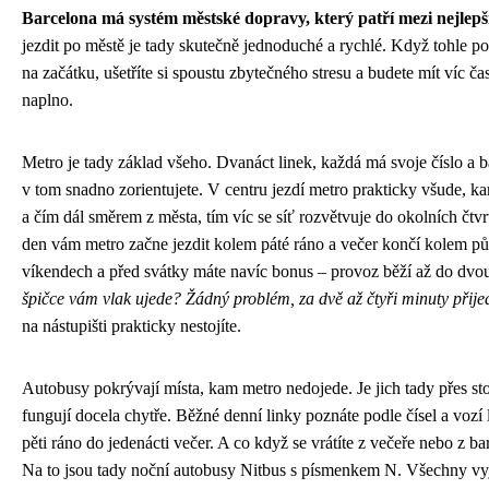
Barcelona má systém městské dopravy, který patří mezi nejlepš
jezdit po městě je tady skutečně jednoduché a rychlé. Když tohle p
na začátku, ušetříte si spoustu zbytečného stresu a budete mít víc ča
naplno.
Metro je tady základ všeho. Dvanáct linek, každá má svoje číslo a b
v tom snadno zorientujete. V centru jezdí metro prakticky všude, ka
a čím dál směrem z města, tím víc se síť rozvětvuje do okolních čtvr
den vám metro začne jezdit kolem páté ráno a večer končí kolem pů
víkendech a před svátky máte navíc bonus – provoz běží až do dvo
špičce vám vlak ujede? Žádný problém, za dvě až čtyři minuty přije
na nástupišti prakticky nestojíte.
Autobusy pokrývají místa, kam metro nedojede. Je jich tady přes sto
fungují docela chytře. Běžné denní linky poznáte podle čísel a vozí 
pěti ráno do jedenácti večer. A co když se vrátíte z večeře nebo z b
Na to jsou tady noční autobusy Nitbus s písmenkem N. Všechny vyj