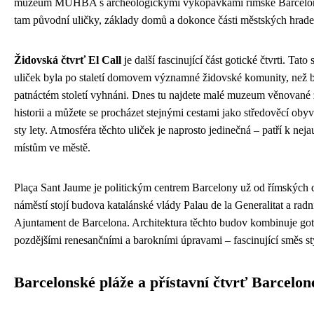
muzeum MUHBA s archeologickými vykopávkami římské Barcelon
tam původní uličky, základy domů a dokonce části městských hrade
Židovská čtvrť El Call
je další fascinující část gotické čtvrti. Tato
uliček byla po staletí domovem významné židovské komunity, než b
patnáctém století vyhnáni. Dnes tu najdete malé muzeum věnované
historii a můžete se procházet stejnými cestami jako středověcí obyva
sty lety. Atmosféra těchto uliček je naprosto jedinečná – patří k neja
místům ve městě.
Plaça Sant Jaume je politickým centrem Barcelony už od římských
náměstí stojí budova katalánské vlády Palau de la Generalitat a radn
Ajuntament de Barcelona. Architektura těchto budov kombinuje got
pozdějšími renesančními a barokními úpravami – fascinující směs st
Barcelonské pláže a přístavní čtvrť Barcelon