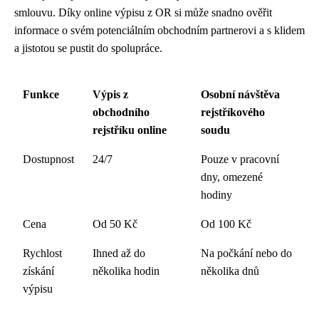
smlouvu. Díky online výpisu z OR si může snadno ověřit
informace o svém potenciálním obchodním partnerovi a s klidem
a jistotou se pustit do spolupráce.
Funkce
Výpis z
Osobní návštěva
obchodního
rejstříkového
rejstříku online
soudu
Dostupnost
24/7
Pouze v pracovní
dny, omezené
hodiny
Cena
Od 50 Kč
Od 100 Kč
Rychlost
Ihned až do
Na počkání nebo do
získání
několika hodin
několika dnů
výpisu