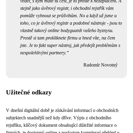
vědět, s kým máte tu čest, je to prostě k nezaplacení. A
stejně jako
úvěrový registr
, i obchodní rejstřík vám
pomůže vyhnout se průšvihům. No a když už jsme u
toho, co je úvěrový registr a podobné nástroje - jsou to
vlastně takový online bodyguardi vašeho byznysu.
Prostě si tam prokliknete firmu a hned víte, na čem
jste. Je to fakt super nástroj, jak předejít problémům s
nespolehlivými partnery.
Radomír Novotný
Užitečné odkazy
V dnešní digitální době je získávání informací o obchodních
subjektech snadnější než kdy dříve. Výpis z obchodního
rejstříku, klíčový dokument obsahující důležité informace o
firmách, je dostupný online a poskytuje komplexní přehled o