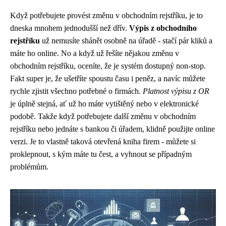
Když potřebujete provést změnu v obchodním rejstříku, je to
dneska mnohem jednodušší než dřív.
Výpis z obchodního
rejstříku
už nemusíte shánět osobně na úřadě - stačí pár kliků a
máte ho online. No a když už řešíte nějakou
změnu v
obchodním rejstříku
, oceníte, že je systém dostupný non-stop.
Fakt super je, že ušetříte spoustu času i peněz, a navíc můžete
rychle zjistit všechno potřebné o firmách.
Platnost výpisu z OR
je úplně stejná, ať už ho máte vytištěný nebo v elektronické
podobě. Takže když potřebujete další změnu v obchodním
rejstříku nebo jednáte s bankou či úřadem, klidně použijte online
verzi. Je to vlastně taková otevřená kniha firem - můžete si
proklepnout, s kým máte tu čest, a vyhnout se případným
problémům.