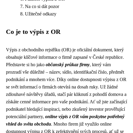
Na co si dát pozor
Užitečné odkazy
Co je to výpis z OR
Výpis z obchodního rejstříku (OR) je oficiální dokument, který
obsahuje klíčové informace o firmě zapsané v České republice.
Představte si ho jako
občanský průkaz firmy
, který vám
prozradí vše důležité – název, sídlo, identifikační číslo, předmět
podnikání a mnohem více. Díky online dostupnosti výpisu z OR
se svět informací o firmách otevírá na dosah ruky. Už žádné
zdlouhavé návštěvy úřadů, stačí pár kliknutí z pohodlí domova a
získáte cenné informace pro vaše podnikání. Ať už jste začínající
podnikatel hledající inspiraci, nebo zkušený investor prověřující
potenciální partnery,
online výpis z OR vám poskytne potřebný
vhled do světa obchodu
. Mnoho firem již využilo online
dostupnost výpisu z OR k zefektivnění svých procesů, ať už se