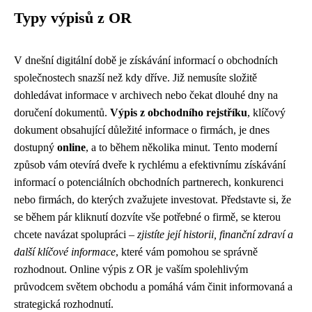
Typy výpisů z OR
V dnešní digitální době je získávání informací o obchodních
společnostech snazší než kdy dříve. Již nemusíte složitě
dohledávat informace v archivech nebo čekat dlouhé dny na
doručení dokumentů.
Výpis z obchodního rejstříku
, klíčový
dokument obsahující důležité informace o firmách, je dnes
dostupný
online
, a to během několika minut. Tento moderní
způsob vám otevírá dveře k rychlému a efektivnímu získávání
informací o potenciálních obchodních partnerech, konkurenci
nebo firmách, do kterých zvažujete investovat. Představte si, že
se během pár kliknutí dozvíte vše potřebné o firmě, se kterou
chcete navázat spolupráci –
zjistíte její historii, finanční zdraví a
další klíčové informace
, které vám pomohou se správně
rozhodnout. Online výpis z OR je vaším spolehlivým
průvodcem světem obchodu a pomáhá vám činit informovaná a
strategická rozhodnutí.