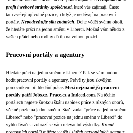
projít i webové stránky společností
, které vás zajímají. Často
tam zveřejňují volné pozice, i když je nedávají na pracovní
portály.
Nepodceňujte sílu známých
. Dejte vědět svému okolí,
že hledáte práci na jednu směnu v Liberci. Možná vám někdo z
vašich přátel nebo rodiny dá tip na volnou pozici.
Pracovní portály a agentury
Hledáte práci na jednu směnu v Liberci? Pak se vám budou
hodit pracovní portály a agentury. Právě ty jsou skvělým
pomocníkem při hledání práce.
Mezi nejznámější pracovní
portály patří Jobs.cz, Prace.cz a Indeed.com.
Na těchto
portálech najdete širokou škálu nabídek práce z různých oborů,
včetně pozic na jednu směnu. Stačí zadat "práce na jednu směnu
Liberec" nebo "pracovní pozice na jednu směnu v Liberci" do
vyhledávače a zobrazí se vám relevantní výsledky.
Kromě
pracovních portálů můžete využít i služeb personálních agentur.