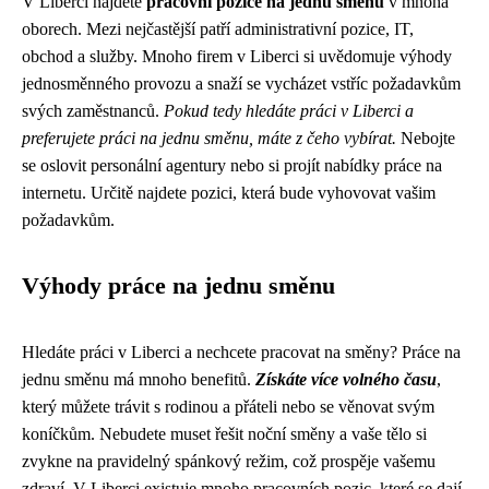
V Liberci najdete
pracovní pozice na jednu směnu
v mnoha
oborech. Mezi nejčastější patří administrativní pozice, IT,
obchod a služby. Mnoho firem v Liberci si uvědomuje výhody
jednosměnného provozu a snaží se vycházet vstříc požadavkům
svých zaměstnanců.
Pokud tedy hledáte práci v Liberci a
preferujete práci na jednu směnu, máte z čeho vybírat.
Nebojte
se oslovit personální agentury nebo si projít nabídky práce na
internetu. Určitě najdete pozici, která bude vyhovovat vašim
požadavkům.
Výhody práce na jednu směnu
Hledáte práci v Liberci a nechcete pracovat na směny? Práce na
jednu směnu má mnoho benefitů.
Získáte více volného času
,
který můžete trávit s rodinou a přáteli nebo se věnovat svým
koníčkům. Nebudete muset řešit noční směny a vaše tělo si
zvykne na pravidelný spánkový režim, což prospěje vašemu
zdraví. V Liberci existuje mnoho pracovních pozic, které se dají