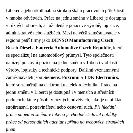
Liberec a jeho okolí nabízí širokou škálu pracovních příležitostí
v mnoha odvětvích. Práce na jednu směnu v Liberci je dostupná
v různých oborech, ať už hledáte pozici ve výrobě, logistice,
administrativě nebo službách. Mezi největší zaměstnavatele v
regionu patří firmy jako
DENSO Manufacturing Czech
,
Bosch Diesel
a
Faurecia Automotive Czech Republic
, které
se specializují na automobilový průmysl. Tyto společnosti
nabízejí pracovní pozice na jednu směnu v Liberci v oblasti
výroby, logistiky a technické podpory. Dalšími významnými
zaměstnavateli jsou
Siemens
,
Foxconn
a
TDK Electronics
,
které se zaměřují na elektroniku a elektrotechniku. Práce na
jednu směnu v Liberci je dostupná i v menších a středních
podnicích, které působí v různých odvětvích, jako je například
strojírenství, potravinářství nebo cestovní ruch.
Při hledání
práce na jednu směnu v Liberci je vhodné sledovat nabídky
práce od personálních agentur i přímo na webových stránkách
firem.