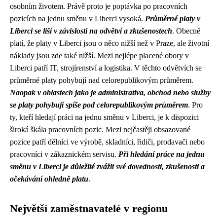
osobním životem. Právě proto je poptávka po pracovních
pozicích na jednu směnu v Liberci vysoká.
Průměrné platy v
Liberci se liší v závislosti na odvětví a zkušenostech
. Obecně
platí, že platy v Liberci jsou o něco nižší než v Praze, ale životní
náklady jsou zde také nižší. Mezi nejlépe placené obory v
Liberci patří IT, strojírenství a logistika. V těchto odvětvích se
průměrné platy pohybují nad celorepublikovým průměrem.
Naopak v oblastech jako je administrativa, obchod nebo služby
se platy pohybují spíše pod celorepublikovým průměrem
. Pro
ty, kteří hledají práci na jednu směnu v Liberci, je k dispozici
široká škála pracovních pozic. Mezi nejčastěji obsazované
pozice patří dělníci ve výrobě, skladníci, řidiči, prodavači nebo
pracovníci v zákaznickém servisu.
Při hledání práce na jednu
směnu v Liberci je důležité zvážit své dovednosti, zkušenosti a
očekávání ohledně platu
.
Největší zaměstnavatelé v regionu