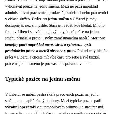
vykonávat pouze na jednu směnu. Mezi ně patří například
administrativní pracovníci, prodavači, kadeřníci nebo pracovníci
v oblasti služeb.
Práce na jednu směnu v Liberci
je tedy
dostupnější, než si myslíte. Stačí jen vědět, kde hledat. Mnoho
firem v Liberci si uvědomuje výhody, které práce na jednu
směnu přináší, a proto ji svým zaměstnancům nabízí.
Mezi tyto
benefity patří například menší stres a vyhoření, vyšší
produktivita práce a menší absence v práci.
Pokud tedy hledáte
práci v Liberci a chcete mít více času pro sebe a své blízké,
práce na jednu směnu je pro vás tou správnou volbou.
Typické pozice na jednu směnu
V Liberci se nabízí pestrá škála pracovních pozic na jednu
směnu, a to napříč různými obory. Mezi typické pozice patří
výrobní operátoři
v automobilovém průmyslu a strojírenství.
Firmy v těchto odvětvích často hledají pracovníky na montážní