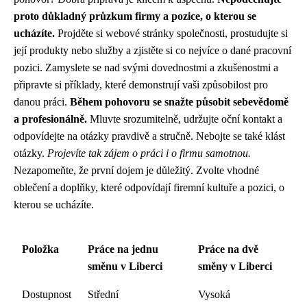
proto důkladný průzkum firmy a pozice, o kterou se
ucházíte.
Projděte si webové stránky společnosti, prostudujte si
její produkty nebo služby a zjistěte si co nejvíce o dané pracovní
pozici. Zamyslete se nad svými dovednostmi a zkušenostmi a
připravte si příklady, které demonstrují vaši způsobilost pro
danou práci.
Během pohovoru se snažte působit sebevědomě
a profesionálně.
Mluvte srozumitelně, udržujte oční kontakt a
odpovídejte na otázky pravdivě a stručně. Nebojte se také klást
otázky.
Projevíte tak zájem o práci i o firmu samotnou.
Nezapomeňte, že první dojem je důležitý. Zvolte vhodné
oblečení a doplňky, které odpovídají firemní kultuře a pozici, o
kterou se ucházíte.
Položka
Práce na jednu
Práce na dvě
směnu v Liberci
směny v Liberci
Dostupnost
Střední
Vysoká