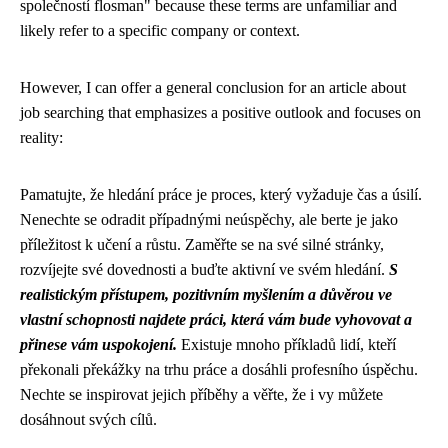
společností flosman" because these terms are unfamiliar and
likely refer to a specific company or context.
However, I can offer a general conclusion for an article about
job searching that emphasizes a positive outlook and focuses on
reality:
Pamatujte, že hledání práce je proces, který vyžaduje čas a úsilí.
Nenechte se odradit případnými neúspěchy, ale berte je jako
příležitost k učení a růstu. Zaměřte se na své silné stránky,
rozvíjejte své dovednosti a buďte aktivní ve svém hledání.
S
realistickým přístupem, pozitivním myšlením a důvěrou ve
vlastní schopnosti najdete práci, která vám bude vyhovovat a
přinese vám uspokojení.
Existuje mnoho příkladů lidí, kteří
překonali překážky na trhu práce a dosáhli profesního úspěchu.
Nechte se inspirovat jejich příběhy a věřte, že i vy můžete
dosáhnout svých cílů.