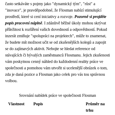
často setkáváte s pojmy jako "dynamický tým", "růst" a
"inovace", je pravděpodobné, že Flosman nabízí stimulující
prostředí, které si cení iniciativy a rozvoje.
Pozorně si projděte
popis pracovní náplně
. I zdánlivě běžné úkoly mohou skrývat
příležitost k rozšíření vašich dovedností a odpovědností. Pokud
inzerát zmiňuje "spolupráci na projektech", může to znamenat,
že budete mít možnost učit se od zkušenějších kolegů a zapojit
se do zajímavých aktivit. Nebojte se hledat reference od
stávajících či bývalých zaměstnanců Flosmanu. Jejich zkušenosti
vám poskytnou cenný náhled do každodenní reality práce ve
společnosti a pomohou vám utvořit si ucelenější obrázek o tom,
zda je daná pozice a Flosman jako celek pro vás tou správnou
volbou.
Srovnání nabídek práce ve společnosti Flosman
Vlastnost
Popis
Průměr na
trhu