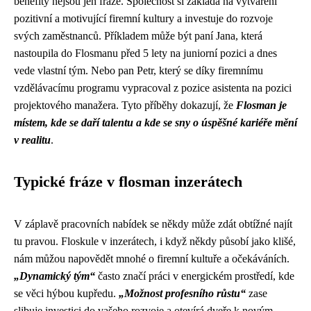
benefity nejsou jen fráze. Společnost si zakládá na vytváření
pozitivní a motivující firemní kultury a investuje do rozvoje
svých zaměstnanců. Příkladem může být paní Jana, která
nastoupila do Flosmanu před 5 lety na juniorní pozici a dnes
vede vlastní tým. Nebo pan Petr, který se díky firemnímu
vzdělávacímu programu vypracoval z pozice asistenta na pozici
projektového manažera. Tyto příběhy dokazují, že
Flosman je
místem, kde se daří talentu a kde se sny o úspěšné kariéře mění
v realitu
.
Typické fráze v flosman inzerátech
V záplavě pracovních nabídek se někdy může zdát obtížné najít
tu pravou. Floskule v inzerátech, i když někdy působí jako klišé,
nám můžou napovědět mnohé o firemní kultuře a očekáváních.
„Dynamický tým“
často značí práci v energickém prostředí, kde
se věci hýbou kupředu.
„Možnost profesního růstu“
zase
slibuje investici do vašeho rozvoje a otevírá dveře k novým