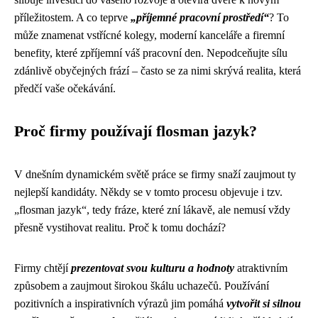
příležitostem. A co teprve
„příjemné pracovní prostředí“
? To
může znamenat vstřícné kolegy, moderní kanceláře a firemní
benefity, které zpříjemní váš pracovní den. Nepodceňujte sílu
zdánlivě obyčejných frází – často se za nimi skrývá realita, která
předčí vaše očekávání.
Proč firmy používají flosman jazyk?
V dnešním dynamickém světě práce se firmy snaží zaujmout ty
nejlepší kandidáty. Někdy se v tomto procesu objevuje i tzv.
„flosman jazyk“, tedy fráze, které zní lákavě, ale nemusí vždy
přesně vystihovat realitu. Proč k tomu dochází?
Firmy chtějí
prezentovat svou kulturu a hodnoty
atraktivním
způsobem a zaujmout širokou škálu uchazečů. Používání
pozitivních a inspirativních výrazů jim pomáhá
vytvořit si silnou