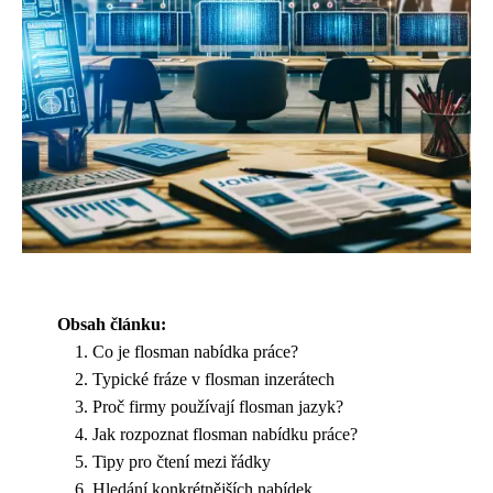
Obsah článku:
Co je flosman nabídka práce?
Typické fráze v flosman inzerátech
Proč firmy používají flosman jazyk?
Jak rozpoznat flosman nabídku práce?
Tipy pro čtení mezi řádky
Hledání konkrétnějších nabídek