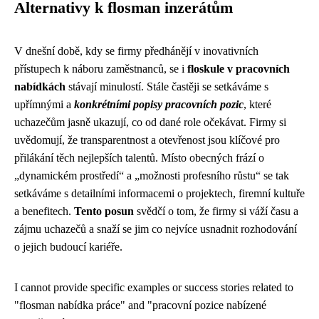
Alternativy k flosman inzerátům
V dnešní době, kdy se firmy předhánějí v inovativních
přístupech k náboru zaměstnanců, se i
floskule v pracovních
nabídkách
stávají minulostí. Stále častěji se setkáváme s
upřímnými a
konkrétními popisy pracovních pozic
, které
uchazečům jasně ukazují, co od dané role očekávat. Firmy si
uvědomují, že transparentnost a otevřenost jsou klíčové pro
přilákání těch nejlepších talentů. Místo obecných frází o
„dynamickém prostředí“ a „možnosti profesního růstu“ se tak
setkáváme s detailními informacemi o projektech, firemní kultuře
a benefitech.
Tento posun
svědčí o tom, že firmy si váží času a
zájmu uchazečů a snaží se jim co nejvíce usnadnit rozhodování
o jejich budoucí kariéře.
I cannot provide specific examples or success stories related to
"flosman nabídka práce" and "pracovní pozice nabízené