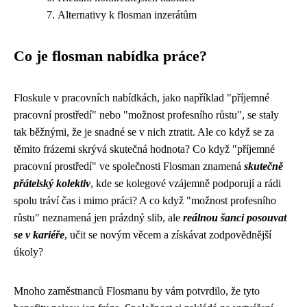
Alternativy k flosman inzerátům
Co je flosman nabídka práce?
Floskule v pracovních nabídkách, jako například "příjemné
pracovní prostředí" nebo "možnost profesního růstu", se staly
tak běžnými, že je snadné se v nich ztratit. Ale co když se za
těmito frázemi skrývá skutečná hodnota? Co když "příjemné
pracovní prostředí" ve společnosti Flosman znamená
skutečně
přátelský kolektiv
, kde se kolegové vzájemně podporují a rádi
spolu tráví čas i mimo práci? A co když "možnost profesního
růstu" neznamená jen prázdný slib, ale
reálnou šanci posouvat
se v kariéře
, učit se novým věcem a získávat zodpovědnější
úkoly?
Mnoho zaměstnanců Flosmanu by vám potvrdilo, že tyto