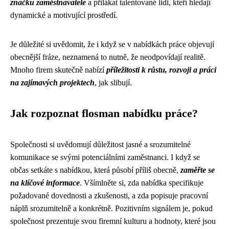
značku zaměstnavatele
a přilákat talentované lidi, kteří hledají
dynamické a motivující prostředí.
Je důležité si uvědomit, že i když se v nabídkách práce objevují
obecnější fráze, neznamená to nutně, že neodpovídají realitě.
Mnoho firem skutečně nabízí
příležitosti k růstu, rozvoji a práci
na zajímavých projektech
, jak slibují.
Jak rozpoznat flosman nabídku práce?
Společnosti si uvědomují důležitost jasné a srozumitelné
komunikace se svými potenciálními zaměstnanci. I když se
občas setkáte s nabídkou, která působí příliš obecně,
zaměřte se
na klíčové informace
. Všímlněte si, zda nabídka specifikuje
požadované dovednosti a zkušenosti, a zda popisuje pracovní
náplň srozumitelně a konkrétně. Pozitivním signálem je, pokud
společnost prezentuje svou firemní kulturu a hodnoty, které jsou