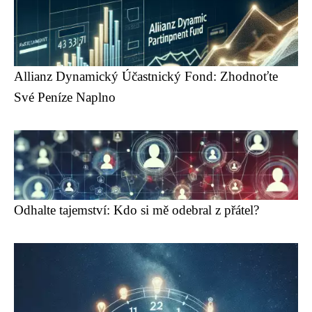
Allianz Dynamický Účastnický Fond: Zhodnoťte
Své Peníze Naplno
Odhalte tajemství: Kdo si mě odebral z přátel?