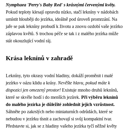
Nymphaea 'Perry's Baby Red' s krásnými červenými květy.
Pokud teploty klesají opravdu nízko, stačí lekníny v nádobách
umístit hlouběji do jezírka, ideálně pod úroveň promrzání. Na
jaře se pak lekníny probudí k životu a znovu ozdobí vaše jezírko
záplavou květů. S trochou péče se tak i z malého jezírka může
stát okouzlující vodní ráj.
Krása leknínů v zahradě
Lekníny, tyto okrasy vodní hladiny, dokáží proměnit i malé
jezírko v oázu klidu a krásy.
Nevěšte hlavu, pokud máte k
dispozici jen omezený prostor!
Existuje mnoho druhů leknínů,
které se skvěle hodí i do menších jezírek.
Při výběru leknínů
do malého jezírka je důležité zohlednit jejich vzrůstnost.
Sáhněte po zakrslých nebo miniaturních odrůdách, které se
nebudou v jezírku tísnit a zachovají si svůj kompaktní tvar.
Představte si, jak se z hladiny vašeho jezírka tyčí něžné květy