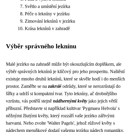
Světlo a umístění jezírka
Péče o lekníny v jezírku
Zimování leknínů v jezírku
Krása leknínů v zahradě
Výběr správného leknínu
Malé jezírko na zahradě může být okouzlujícím doplňkem, ale
výběr správných leknínů je klíčový pro jeho prosperitu. Naštěstí
existuje mnoho druhů leknínů, které se skvěle hodí i do menších
prostor. Zaměřte se na
zakrslé
odrůdy, které se nerozrůstají do
šířky a udrží si kompaktní tvar. Tyto lekníny, ač drobnějšího
vzrůstu, vás potěší stejně
nádhernými květy
jako jejich větší
příbuzní. Představte si například kultivar 'Pygmaea Helvola' s
něžnými žlutými květy, který rozzáří vaše jezírko zářivými
barvami. Nebo zvolte 'Walter Pagels', jehož růžové květy s
nádechem meruňkové dodají vašemu jezírku nádech romantiky.