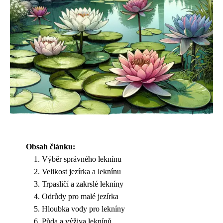
Obsah článku:
Výběr správného leknínu
Velikost jezírka a leknínu
Trpasličí a zakrslé lekníny
Odrůdy pro malé jezírka
Hloubka vody pro lekníny
Půda a výživa leknínů