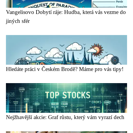
Vangelisovo Dobytí ráje: Hudba, která vás vezme do
jiných sfér
Hledáte práci v Českém Brodě? Máme pro vás tipy!
Nejžhavější akcie: Graf růstu, který vám vyrazí dech