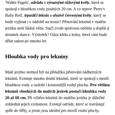
'Walter Pagels',
odrůdu s výraznými růžovými květy
, která se
spokojí s hloubkou vody pouhých 20 cm. A co teprve 'Perry's
Baby Red',
trpasličí leknín s ohnivě červenými květy
, který se
bude vyjímat i v nádobě na terase? Pěstování leknínů v malém
jezírku není žádná věda. Stačí zvolit správnou odrůdu a dopřát jí
dostatek slunce. Výsledek? Oáza klidu a krásy, která vám bude
dělat radost po mnoho let.
Hloubka vody pro lekníny
Malé jezírko nemusí být na překážku pěstování nádherných
leknínů. Existuje mnoho druhů leknínů, které se spokojí s menší
hloubkou vody a ozdobí i komornější vodní plochu.
Pro většinu
leknínů vhodných do malých jezírek postačí hloubka vody
20 až 60 cm.
Při výběru leknínů do malého jezírka je důležité
zohlednit jejich vzrůstnost.
Existují odrůdy, které se rozrůstají
spíše do šířky, a proto jsou ideální pro menší vodní plochy.