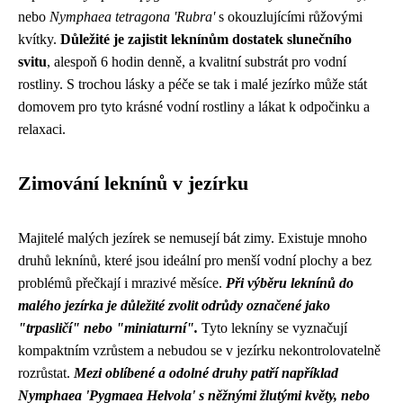
nebo
Nymphaea tetragona 'Rubra'
s okouzlujícími růžovými
kvítky.
Důležité je zajistit leknínům dostatek slunečního
svitu
, alespoň 6 hodin denně, a kvalitní substrát pro vodní
rostliny. S trochou lásky a péče se tak i malé jezírko může stát
domovem pro tyto krásné vodní rostliny a lákat k odpočinku a
relaxaci.
Zimování leknínů v jezírku
Majitelé malých jezírek se nemusejí bát zimy. Existuje mnoho
druhů leknínů, které jsou ideální pro menší vodní plochy a bez
problémů přečkají i mrazivé měsíce.
Při výběru leknínů do
malého jezírka je důležité zvolit odrůdy označené jako
"trpasličí" nebo "miniaturní".
Tyto lekníny se vyznačují
kompaktním vzrůstem a nebudou se v jezírku nekontrolovatelně
rozrůstat.
Mezi oblíbené a odolné druhy patří například
Nymphaea 'Pygmaea Helvola' s něžnými žlutými květy, nebo