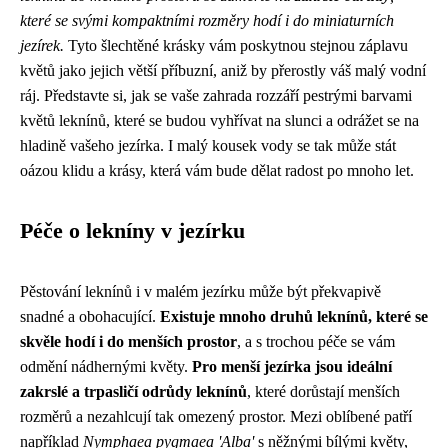
které se svými kompaktními rozměry hodí i do miniaturních
jezírek.
Tyto šlechtěné krásky vám poskytnou stejnou záplavu
květů jako jejich větší příbuzní, aniž by přerostly váš malý vodní
ráj. Představte si, jak se vaše zahrada rozzáří pestrými barvami
květů leknínů, které se budou vyhřívat na slunci a odrážet se na
hladině vašeho jezírka. I malý kousek vody se tak může stát
oázou klidu a krásy, která vám bude dělat radost po mnoho let.
Péče o lekníny v jezírku
Pěstování leknínů i v malém jezírku může být překvapivě
snadné a obohacující.
Existuje mnoho druhů leknínů, které se
skvěle hodí i do menších prostor
, a s trochou péče se vám
odmění nádhernými květy.
Pro menší jezírka jsou ideální
zakrslé a trpasličí odrůdy leknínů
, které dorůstají menších
rozměrů a nezahlcují tak omezený prostor. Mezi oblíbené patří
například
Nymphaea pygmaea 'Alba'
s něžnými bílými květy,