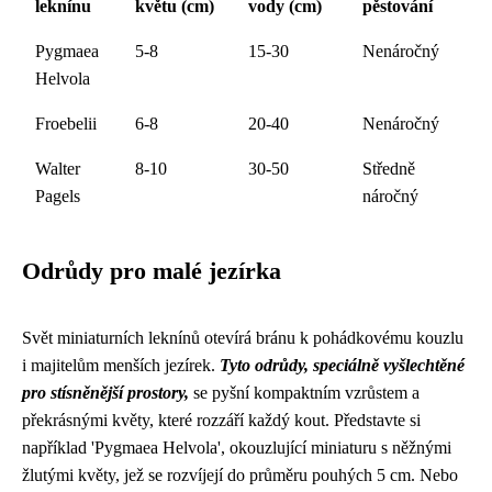
leknínu
květu (cm)
vody (cm)
pěstování
Pygmaea
5-8
15-30
Nenáročný
Helvola
Froebelii
6-8
20-40
Nenáročný
Walter
8-10
30-50
Středně
Pagels
náročný
Odrůdy pro malé jezírka
Svět miniaturních leknínů otevírá bránu k pohádkovému kouzlu
i majitelům menších jezírek.
Tyto odrůdy, speciálně vyšlechtěné
pro stísněnější prostory,
se pyšní kompaktním vzrůstem a
překrásnými květy, které rozzáří každý kout. Představte si
například 'Pygmaea Helvola', okouzlující miniaturu s něžnými
žlutými květy, jež se rozvíjejí do průměru pouhých 5 cm. Nebo