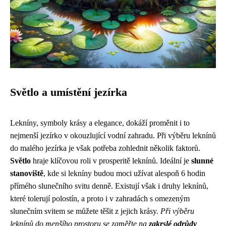
Světlo a umístění jezírka
Lekníny, symboly krásy a elegance, dokáží proměnit i to
nejmenší jezírko v okouzlující vodní zahradu. Při výběru leknínů
do malého jezírka je však potřeba zohlednit několik faktorů.
Světlo
hraje klíčovou roli v prosperitě leknínů. Ideální je
slunné
stanoviště
, kde si lekníny budou moci užívat alespoň 6 hodin
přímého slunečního svitu denně. Existují však i druhy leknínů,
které tolerují polostín, a proto i v zahradách s omezeným
slunečním svitem se můžete těšit z jejich krásy.
Při výběru
leknínů do menšího prostoru se zaměřte na
zakrslé odrůdy
,