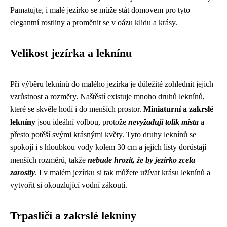
Pamatujte, i malé jezírko se může stát domovem pro tyto
elegantní rostliny a proměnit se v oázu klidu a krásy.
Velikost jezírka a leknínu
Při výběru leknínů do malého jezírka je důležité zohlednit jejich
vzrůstnost a rozměry. Naštěstí existuje mnoho druhů leknínů,
které se skvěle hodí i do menších prostor.
Miniaturní a zakrslé
lekníny
jsou ideální volbou, protože
nevyžadují tolik místa
a
přesto potěší svými krásnými květy. Tyto druhy leknínů se
spokojí i s hloubkou vody kolem 30 cm a jejich listy dorůstají
menších rozměrů, takže
nebude hrozit, že by jezírko zcela
zarostly
. I v malém jezírku si tak můžete užívat krásu leknínů a
vytvořit si okouzlující vodní zákoutí.
Trpasličí a zakrslé lekníny