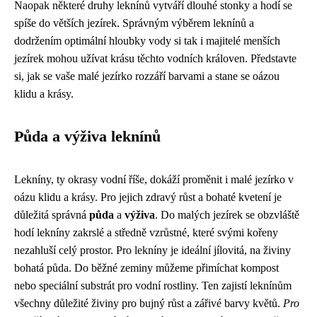
Naopak některé druhy leknínů vytváří dlouhé stonky a hodí se
spíše do větších jezírek. Správným výběrem leknínů a
dodržením optimální hloubky vody si tak i majitelé menších
jezírek mohou užívat krásu těchto vodních královen. Představte
si, jak se vaše malé jezírko rozzáří barvami a stane se oázou
klidu a krásy.
Půda a výživa leknínů
Lekníny, ty okrasy vodní říše, dokáží proměnit i malé jezírko v
oázu klidu a krásy. Pro jejich zdravý růst a bohaté kvetení je
důležitá správná
půda
a
výživa
. Do malých jezírek se obzvláště
hodí lekníny zakrslé a středně vzrůstné, které svými kořeny
nezahluší celý prostor. Pro lekníny je ideální jílovitá, na živiny
bohatá půda. Do běžné zeminy můžeme přimíchat kompost
nebo speciální substrát pro vodní rostliny. Ten zajistí leknínům
všechny důležité živiny pro bujný růst a zářivé barvy květů.
Pro