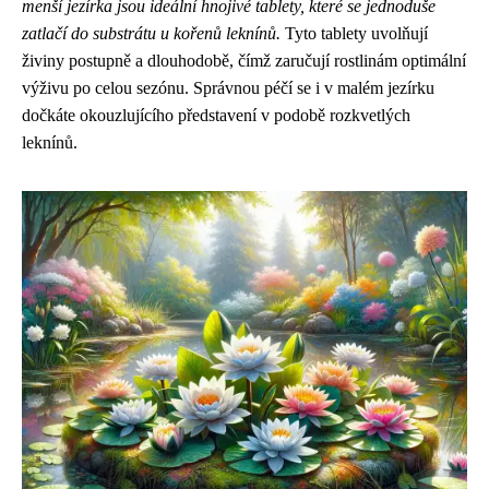
menší jezírka jsou ideální hnojivé tablety, které se jednoduše
zatlačí do substrátu u kořenů leknínů.
Tyto tablety uvolňují
živiny postupně a dlouhodobě, čímž zaručují rostlinám optimální
výživu po celou sezónu. Správnou péčí se i v malém jezírku
dočkáte okouzlujícího představení v podobě rozkvetlých
leknínů.