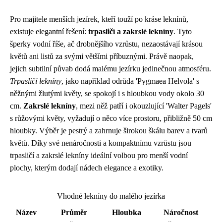
Pro majitele menších jezírek, kteří touží po kráse leknínů,
existuje elegantní řešení:
trpasličí a zakrslé lekníny
. Tyto
šperky vodní říše, ač drobnějšího vzrůstu, nezaostávají krásou
květů ani listů za svými většími příbuznými. Právě naopak,
jejich subtilní půvab dodá malému jezírku jedinečnou atmosféru.
Trpasličí lekníny
, jako například odrůda 'Pygmaea Helvola' s
něžnými žlutými květy, se spokojí i s hloubkou vody okolo 30
cm.
Zakrslé lekníny
, mezi něž patří i okouzlující 'Walter Pagels'
s růžovými květy, vyžadují o něco více prostoru, přibližně 50 cm
hloubky. Výběr je pestrý a zahrnuje širokou škálu barev a tvarů
květů. Díky své nenáročnosti a kompaktnímu vzrůstu jsou
trpasličí a zakrslé lekníny ideální volbou pro menší vodní
plochy, kterým dodají nádech elegance a exotiky.
Vhodné lekníny do malého jezírka
Název
Průměr
Hloubka
Náročnost