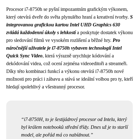
Procesor i7-8750h se pyšní impozantním grafickým výkonem,
který otevírá dveře do světa plynulého hraní a kreativní tvorby.
S
integrovanou grafickou kartou Intel UHD Graphics 630
zvládá každodenní úkoly s lehkostí
a poskytuje dostatek výkonu
pro sledování filmů ve vysokém rozlišení a běžné hry.
Pro
náročnější uživatele je i7-8750h vybaven technologií Intel
Quick Sync Video
, která výrazně urychluje kódování a
dekódování videa, což ocení zejména videoeditoři a streameři.
Díky této kombinaci funkcí a výkonu otevírá i7-8750h nové
možnosti pro práci i zábavu a stává se ideální volbou pro ty, kteří
hledají spolehlivý a všestranný procesor.
i7-8750H, to je šestijádrový procesor od Intelu, který
byl králem notebooků střední třídy. Dnes už je to starší
model, ale pořád má co nabídnout.