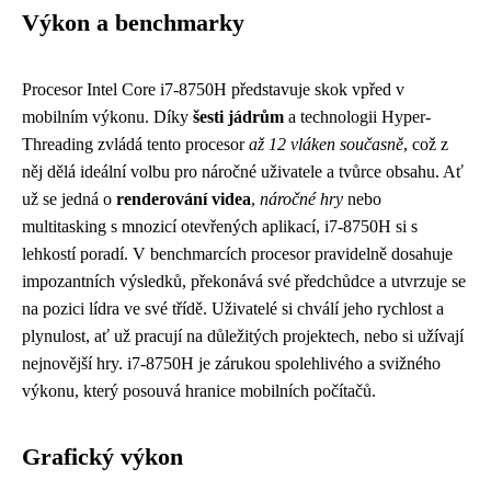
Výkon a benchmarky
Procesor Intel Core i7-8750H představuje skok vpřed v
mobilním výkonu. Díky
šesti jádrům
a technologii Hyper-
Threading zvládá tento procesor
až 12 vláken současně
, což z
něj dělá ideální volbu pro náročné uživatele a tvůrce obsahu. Ať
už se jedná o
renderování videa
,
náročné hry
nebo
multitasking s mnozicí otevřených aplikací, i7-8750H si s
lehkostí poradí. V benchmarcích procesor pravidelně dosahuje
impozantních výsledků, překonává své předchůdce a utvrzuje se
na pozici lídra ve své třídě. Uživatelé si chválí jeho rychlost a
plynulost, ať už pracují na důležitých projektech, nebo si užívají
nejnovější hry. i7-8750H je zárukou spolehlivého a svižného
výkonu, který posouvá hranice mobilních počítačů.
Grafický výkon