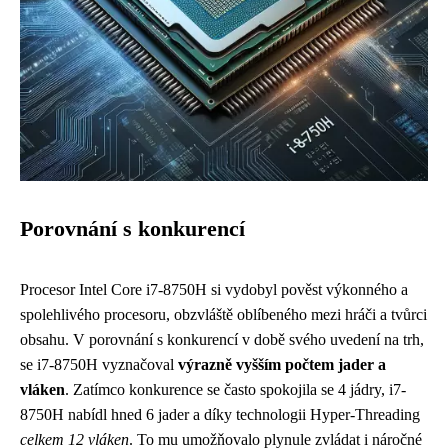
Porovnání s konkurencí
Procesor Intel Core i7-8750H si vydobyl pověst výkonného a
spolehlivého procesoru, obzvláště oblíbeného mezi hráči a tvůrci
obsahu. V porovnání s konkurencí v době svého uvedení na trh,
se i7-8750H vyznačoval
výrazně vyšším počtem jader a
vláken
. Zatímco konkurence se často spokojila se 4 jádry, i7-
8750H nabídl hned 6 jader a díky technologii Hyper-Threading
celkem 12 vláken
. To mu umožňovalo plynule zvládat i náročné