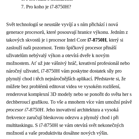
Pro koho je i7-8750H?
Svět technologií se neustále vyvíjí a s ním přichází i nová
generace procesorů, které posouvají hranice výkonu. Jedním z
takových skvostů je i procesor Intel Core
i7-8750H
, který si
zaslouží naši pozornost. Tento špičkový procesor přináší
uživatelům nebývalý výkon a otevírá dveře k novým
možnostem. Ať už jste vášnivý hráč, kreativní profesionál nebo
náročný uživatel, i7-8750H vám poskytne dostatek síly pro
plynulý chod i těch nejnáročnějších aplikací. Představte si, že
můžete bez problémů editovat videa ve vysokém rozlišení,
renderovat komplexní 3D modely nebo se ponořit do světa her s
dechberoucí grafikou. To vše a mnohem více vám umožní právě
procesor i7-8750H
. Jeho inovativní architektura a vysoká
frekvence zaručují bleskovou odezvu a plynulý chod i při
multitaskingu. S i7-8750H se vám otevírá svět nekonečných
možností a vaše produktivita dosáhne nových výšin.