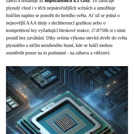
zátěži a dosahuje až
impozantních 4.1 GHz
. To zaručuje
plynulý chod i v těch nejnáročnějších scénách a umožňuje
hráčům naplno se ponořit do herního světa. Ať už se jedná o
nejnovější AAA tituly s dechberoucí grafikou nebo o
kompetitivní hry vyžadující bleskové reakce, i7-8750h si s nimi
poradí bez zaváhání. Díky svému výkonu otevírá dveře do světa
plynulého a ničím nerušeného hraní, kde se hráči mohou
soustředit pouze na to podstatné - na zábavu a vítězství.