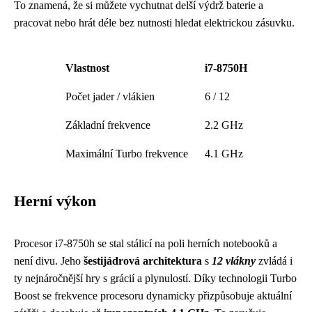
To znamená, že si můžete vychutnat delší výdrž baterie a
pracovat nebo hrát déle bez nutnosti hledat elektrickou zásuvku.
Vlastnost
i7-8750H
Počet jader / vlákien
6 / 12
Základní frekvence
2.2 GHz
Maximální Turbo frekvence
4.1 GHz
Herní výkon
Procesor i7-8750h se stal stálicí na poli herních notebooků a
není divu. Jeho
šestijádrová architektura
s
12 vlákny
zvládá i
ty nejnáročnější hry s grácií a plynulostí. Díky technologii Turbo
Boost se frekvence procesoru dynamicky přizpůsobuje aktuální