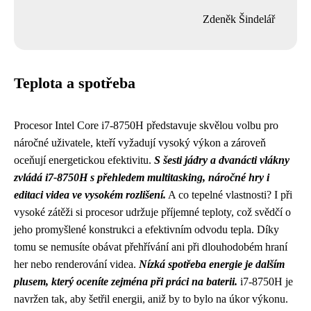
Zdeněk Šindelář
Teplota a spotřeba
Procesor Intel Core i7-8750H představuje skvělou volbu pro
náročné uživatele, kteří vyžadují vysoký výkon a zároveň
oceňují energetickou efektivitu.
S šesti jádry a dvanácti vlákny
zvládá i7-8750H s přehledem multitasking, náročné hry i
editaci videa ve vysokém rozlišení.
A co tepelné vlastnosti? I při
vysoké zátěži si procesor udržuje příjemné teploty, což svědčí o
jeho promyšlené konstrukci a efektivním odvodu tepla. Díky
tomu se nemusíte obávat přehřívání ani při dlouhodobém hraní
her nebo renderování videa.
Nízká spotřeba energie je dalším
plusem, který oceníte zejména při práci na baterii.
i7-8750H je
navržen tak, aby šetřil energii, aniž by to bylo na úkor výkonu.