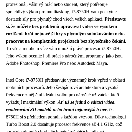
profesionál, vášnivý hráč nebo student, který potřebuje
spolehlivý výkon pro multitasking, i7-8750H vám poskytne
dostatek síly pro plynulý chod všech vašich aplikací.
Představte
si, že můžete bez problémů upravovat videa ve vysokém
rozlišení, hrát nejnovější hry s plynulým snímkováním nebo
pracovat na komplexních projektech bez zbytečného čekání.
To vše a mnohem více vám umožní právě procesor i7-8750H.
Jeho výkon oceníte i při práci s náročnými programy, jako jsou
Adobe Photoshop, Premiere Pro nebo Autodesk Maya.
Intel Core i7-8750H představuje významný krok vpřed v oblasti
mobilních procesorů. Jeho šestijádrová architektura a vysoká
frekvence z něj činí ideální volbu pro náročné uživatele, kteří
vyžadují maximální výkon.
Ať už se jedná o editaci videa,
renderování 3D modelů nebo hraní nejnovějších her
, i7-
8750H si s přehledem poradí s každou výzvou. Díky technologii
Turbo Boost 2.0 dosahuje procesor frekvence až 4.1 GHz, což
zaručuje plynulý chod i těch nejnáročnějších aplikací.