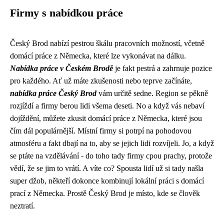
Firmy s nabídkou práce
Český Brod nabízí pestrou škálu pracovních možností, včetně
domácí práce z Německa
, které lze vykonávat na dálku.
Nabídka práce v Českém Brodě
je fakt pestrá a zahrnuje pozice
pro každého. Ať už máte zkušenosti nebo teprve začínáte,
nabídka práce Český Brod
vám určitě sedne. Region se pěkně
rozjíždí a firmy berou lidi všema deseti. No a když vás nebaví
dojíždění, můžete zkusit domácí práce z Německa, které jsou
čím dál populárnější. Místní firmy si potrpí na pohodovou
atmosféru a fakt dbají na to, aby se jejich lidi rozvíjeli. Jo, a když
se ptáte na vzdělávání - do toho tady firmy cpou prachy, protože
vědí, že se jim to vrátí. A víte co? Spousta lidí už si tady našla
super džob, někteří dokonce kombinují lokální práci s domácí
prací z Německa. Prostě Český Brod je místo, kde se člověk
neztratí.