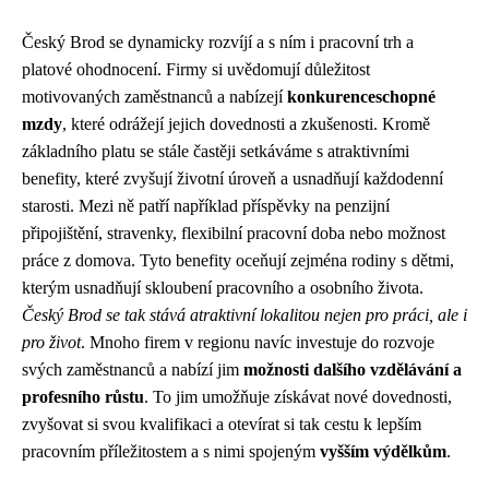
Český Brod se dynamicky rozvíjí a s ním i pracovní trh a
platové ohodnocení. Firmy si uvědomují důležitost
motivovaných zaměstnanců a nabízejí
konkurenceschopné
mzdy
, které odrážejí jejich dovednosti a zkušenosti. Kromě
základního platu se stále častěji setkáváme s atraktivními
benefity, které zvyšují životní úroveň a usnadňují každodenní
starosti. Mezi ně patří například příspěvky na penzijní
připojištění, stravenky, flexibilní pracovní doba nebo možnost
práce z domova. Tyto benefity oceňují zejména rodiny s dětmi,
kterým usnadňují skloubení pracovního a osobního života.
Český Brod se tak stává atraktivní lokalitou nejen pro práci, ale i
pro život
. Mnoho firem v regionu navíc investuje do rozvoje
svých zaměstnanců a nabízí jim
možnosti dalšího vzdělávání a
profesního růstu
. To jim umožňuje získávat nové dovednosti,
zvyšovat si svou kvalifikaci a otevírat si tak cestu k lepším
pracovním příležitostem a s nimi spojeným
vyšším výdělkům
.