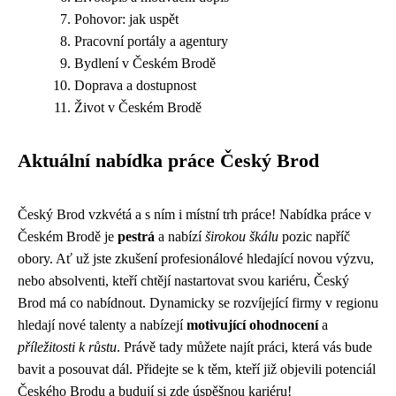
Pohovor: jak uspět
Pracovní portály a agentury
Bydlení v Českém Brodě
Doprava a dostupnost
Život v Českém Brodě
Aktuální nabídka práce Český Brod
Český Brod vzkvétá a s ním i místní trh práce! Nabídka práce v
Českém Brodě je
pestrá
a nabízí
širokou škálu
pozic napříč
obory. Ať už jste zkušení profesionálové hledající novou výzvu,
nebo absolventi, kteří chtějí nastartovat svou kariéru, Český
Brod má co nabídnout. Dynamicky se rozvíjející firmy v regionu
hledají nové talenty a nabízejí
motivující ohodnocení
a
příležitosti k růstu
. Právě tady můžete najít práci, která vás bude
bavit a posouvat dál. Přidejte se k těm, kteří již objevili potenciál
Českého Brodu a budují si zde úspěšnou kariéru!