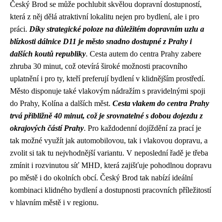
Český Brod se může pochlubit skvělou dopravní dostupností,
která z něj dělá atraktivní lokalitu nejen pro bydlení, ale i pro
práci.
Díky strategické poloze na důležitém dopravním uzlu a
blízkosti dálnice D11 je město snadno dostupné z Prahy i
dalších koutů republiky
. Cesta autem do centra Prahy zabere
zhruba 30 minut, což otevírá široké možnosti pracovního
uplatnění i pro ty, kteří preferují bydlení v klidnějším prostředí.
Město disponuje také vlakovým nádražím s pravidelnými spoji
do Prahy, Kolína a dalších měst.
Cesta vlakem do centra Prahy
trvá přibližně 40 minut, což je srovnatelné s dobou dojezdu z
okrajových částí Prahy
. Pro každodenní dojíždění za prací je
tak možné využít jak automobilovou, tak i vlakovou dopravu, a
zvolit si tak tu nejvhodnější variantu. V neposlední řadě je třeba
zmínit i rozvinutou síť MHD, která zajišťuje pohodlnou dopravu
po městě i do okolních obcí. Český Brod tak nabízí ideální
kombinaci klidného bydlení a dostupnosti pracovních příležitostí
v hlavním městě i v regionu.