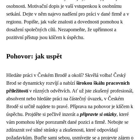
osobnosti. Motivační dopis je vaší vstupenkou k osobnímu
setkání. Dejte v něm najevo nadšení pro práci v dané firmě a v
regionu. Popište, jak vaše znalosti a dovednosti pomohou k
dosažení společných cílů. Nezapomeňte, že upřímnost a
pozitivní přístup jsou klíčem k úspěchu.
Pohovor: jak uspět
Hledáte práci v Českém Brodě a okolí? Skvělá volba! Český
Brod se dynamicky rozvíjí a nabízí
širokou škálu pracovních
příležitostí
v různých odvětvích. Ať už jste zkušený profesionál,
absolvent nebo hledáte práci na částečný úvazek, v Českém
Brodě si určitě najdete to pravé. Příprava na pohovor je klíčem k
úspěchu. Projděte si pečlivě inzerát a
připravte si otázky
, které
vám pomohou lépe porozumět dané pozici a firmě. Nebojte se
zdůraznit své silné stránky a zkušenosti, které odpovídají
požadavkům. Buďte sami sebou, usmívejte se a projevte zájem o