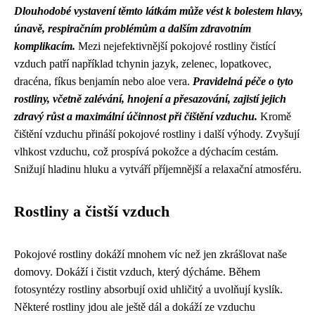
Dlouhodobé vystavení těmto látkám může vést k bolestem hlavy,
únavě, respiračním problémům a dalším zdravotním
komplikacím.
Mezi nejefektivnější pokojové rostliny čistící
vzduch patří například tchynin jazyk, zelenec, lopatkovec,
dracéna, fíkus benjamín nebo aloe vera.
Pravidelná péče o tyto
rostliny, včetně zalévání, hnojení a přesazování, zajistí jejich
zdravý růst a maximální účinnost při čištění vzduchu.
Kromě
čištění vzduchu přináší pokojové rostliny i další výhody. Zvyšují
vlhkost vzduchu, což prospívá pokožce a dýchacím cestám.
Snižují hladinu hluku a vytváří příjemnější a relaxační atmosféru.
Rostliny a čistší vzduch
Pokojové rostliny dokáží mnohem víc než jen zkrášlovat naše
domovy. Dokáží i čistit vzduch, který dýcháme. Během
fotosyntézy rostliny absorbují oxid uhličitý a uvolňují kyslík.
Některé rostliny jdou ale ještě dál a dokáží ze vzduchu