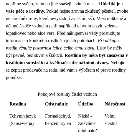
nepřímé světlo, zatímco jiné snášejí i stinná místa.
Důležitá je i
vaše péče o rostliny.
Pokud nejste zrovna zkušený pěstitel, zvolte
nenáročné druhy, které nevyžadují zvláštní péči. Mezi oblíbené a
účinné čističe vzduchu patří například tchynin jazyk, zelenec,
lopatkovec nebo aloe vera. Před nákupem si vždy prostudujte
informace o konkrétní rostlině a jejích potřebách.
Při nákupu
rostlin věnujte pozornost jejich celkovému stavu.
Listy by měly
být pevné, bez skvrn a škůdců.
Rostlina by měla být zasazena v
kvalitním substrátu a květináči s drenážními otvory.
Nebojte
se zeptat prodavače na radu, rád vám s výběrem té pravé rostliny
pomůže.
Pokojové rostliny čistící vzduch
Rostlina
Odstraňuje
Údržba
Náročnost
Tchynin jazyk
Formaldehyd,
Nízká -
Velmi
(Sansevieria)
benzen, xylen
zaléváme
snadná
minimálně