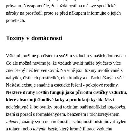
průvanu. Nezapomeňte, že každá rostlina má své specifické
nároky na prostředí, proto se před nákupem informujte o jejich
potřebách.
Toxiny v domácnosti
Všichni toužíme po čistém a svěžím vzduchu v našich domovech.
Co ale možná nevíme je, že vzduch uvnitř může být často více
znečištěný než ten venkovní. Na vině jsou toxiny uvolňované z
nábytku, čisticích prostředků, elektroniky a dalších běžných věcí.
Naštěstí existuje snadné a estetické řešení - pokojové rostliny.
Některé druhy rostlin fungují jako přírodní čističky vzduchu,
které absorbují škodlivé látky a produkují kyslík.
Mezi
nejefektivnější bojovníky proti toxinům patří například
toulcovka
,
která si poradí s formaldehydem, benzenem i trichloretylenem,
zelenec
, známý svou nenáročností a schopností odstraňovat xylen
a toluen, nebo
tchynin jazyk
, který kromě filtrace vzduchu