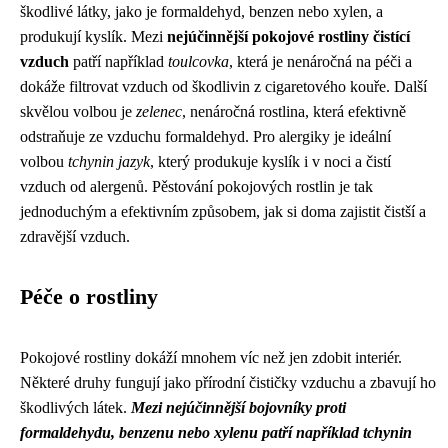
škodlivé látky, jako je formaldehyd, benzen nebo xylen, a
produkují kyslík. Mezi
nejúčinnější pokojové rostliny čistící
vzduch
patří například
toulcovka
, která je nenáročná na péči a
dokáže filtrovat vzduch od škodlivin z cigaretového kouře. Další
skvělou volbou je
zelenec
, nenáročná rostlina, která efektivně
odstraňuje ze vzduchu formaldehyd. Pro alergiky je ideální
volbou
tchynin jazyk
, který produkuje kyslík i v noci a čistí
vzduch od alergenů. Pěstování pokojových rostlin je tak
jednoduchým a efektivním způsobem, jak si doma zajistit čistší a
zdravější vzduch.
Péče o rostliny
Pokojové rostliny dokáží mnohem víc než jen zdobit interiér.
Některé druhy fungují jako přírodní čističky vzduchu a zbavují ho
škodlivých látek.
Mezi nejúčinnější bojovníky proti
formaldehydu, benzenu nebo xylenu patří například tchynin