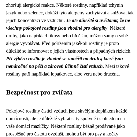
zhoršují alergické reakce. Některé rostliny, například tchynin
jazyk nebo zelenec, dokáží tyto alergeny zachytávat a snižovat tak
jejich koncentraci ve vzduchu.
Je ale důležité si uvědomit, že ne
všechny pokojové rostliny jsou vhodné pro alergiky
. Některé
druhy, jako například fíkusy nebo břečťan, můžou samy o sobě
alergie vyvolávat. Před pořízením jakékoli rostliny je proto
důležité se informovat o jejích vlastnostech a případných rizicích.
Při výběru rostlin je vhodné se zaměřit na druhy, které jsou
nenáročné na péči a zároveň účinně čistí vzduch
. Mezi takové
rostliny patří například lopatkovec, aloe vera nebo dracéna.
Bezpečnost pro zvířata
Pokojové rostliny čistící vzduch jsou skvělým doplňkem každé
domácnosti, ale je důležité vybrat si ty správné i s ohledem na
vaše domácí mazlíčky. Některé rostliny běžně prodávané jako
prospěšné pro čistotu ovzduší, mohou být pro psy a kočky