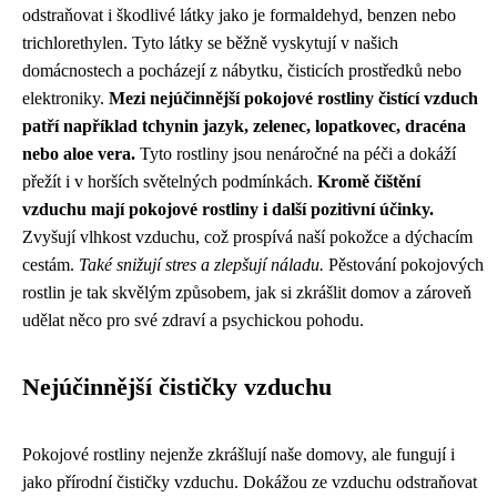
odstraňovat i škodlivé látky jako je formaldehyd, benzen nebo
trichlorethylen. Tyto látky se běžně vyskytují v našich
domácnostech a pocházejí z nábytku, čisticích prostředků nebo
elektroniky.
Mezi nejúčinnější pokojové rostliny čistící vzduch
patří například tchynin jazyk, zelenec, lopatkovec, dracéna
nebo aloe vera.
Tyto rostliny jsou nenáročné na péči a dokáží
přežít i v horších světelných podmínkách.
Kromě čištění
vzduchu mají pokojové rostliny i další pozitivní účinky.
Zvyšují vlhkost vzduchu, což prospívá naší pokožce a dýchacím
cestám.
Také snižují stres a zlepšují náladu.
Pěstování pokojových
rostlin je tak skvělým způsobem, jak si zkrášlit domov a zároveň
udělat něco pro své zdraví a psychickou pohodu.
Nejúčinnější čističky vzduchu
Pokojové rostliny nejenže zkrášlují naše domovy, ale fungují i
jako přírodní čističky vzduchu. Dokážou ze vzduchu odstraňovat