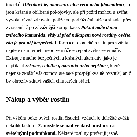
toxické.
Difenbachie, monstera, aloe vera nebo filodendron
, to
jsou krásné a oblíbené pokojovky, ale při požití mohou u zvířat
vyvolat různé zdravotní potíže od podráždění kůže a sliznic, přes
zvracení až po závažnější komplikace.
Pokud máte doma
zvířecího kamaráda, vždy si před nákupem nové rostliny ověřte,
zda je pro něj bezpečná.
Informace o toxicitě rostlin pro zvířata
najdete na internetu nebo se můžete zeptat svého veterináře.
Existuje mnoho bezpečných a krásných alternativ, jako je
například
zelenec, calathea, maranta nebo pepřinec
, které
nejenže zkrášlí váš domov, ale také prospějí kvalitě ovzduší, aniž
by ohrozily zdraví vašich chlupatých přátel.
Nákup a výběr rostlin
Při výběru pokojových rostlin čistících vzduch je důležité zvážit
několik faktorů.
Zamyslete se nad velikostí místnosti a
světelnými podmínkami.
Některé rostliny preferují jasné,