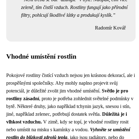
zeleně, tím čistší vzduch. Rostliny fungují jako přírodní
filtry, pohlcují škodlivé látky a produkují kyslík.
Radomír Kovář
Vhodné umístění rostlin
Pokojové rostliny čistící vzduch nejsou jen krásnou dekorací, ale i
prospěšnými společníky. Aby mohly naplno projevit svůj
potenciál, je důležité zvolit jim vhodné umístění.
Světlo je pro
rostliny zásadní
, proto je potřeba zohlednit světelné podmínky v
bytě. Některé druhy, jako například tchynin jazyk, snesou i stín,
jiné, například zelenec, potřebují dostatek světla.
Důležitá je i
vlhkost vzduchu.
V zimě, kdy se topí, je vhodné rostliny rosit
nebo umístit na misku s kamínky a vodou.
Vyhněte se umístění
rostlin do blízkosti zdrojů tepla
, jako jsou radiátory, nebo do