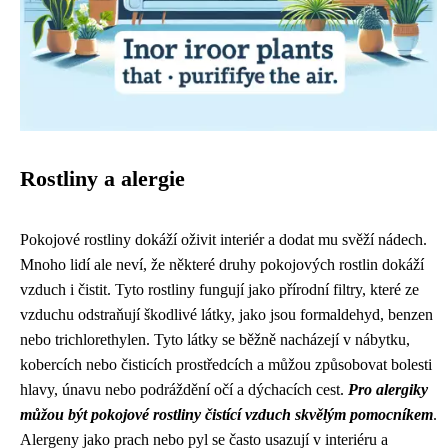
Rostliny a alergie
Pokojové rostliny dokáží oživit interiér a dodat mu svěží nádech.
Mnoho lidí ale neví, že některé druhy pokojových rostlin dokáží
vzduch i čistit. Tyto rostliny fungují jako přírodní filtry, které ze
vzduchu odstraňují škodlivé látky, jako jsou formaldehyd, benzen
nebo trichlorethylen. Tyto látky se běžně nacházejí v nábytku,
kobercích nebo čisticích prostředcích a můžou způsobovat bolesti
hlavy, únavu nebo podráždění očí a dýchacích cest.
Pro alergiky
můžou být pokojové rostliny čistící vzduch skvělým pomocníkem
.
Alergeny jako prach nebo pyl se často usazují v interiéru a