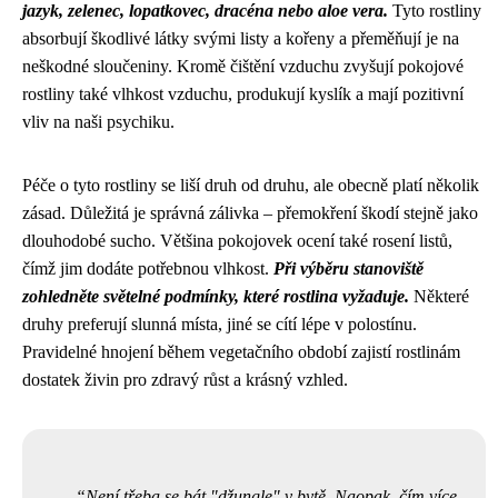
jazyk, zelenec, lopatkovec, dracéna nebo aloe vera.
Tyto rostliny
absorbují škodlivé látky svými listy a kořeny a přeměňují je na
neškodné sloučeniny. Kromě čištění vzduchu zvyšují pokojové
rostliny také vlhkost vzduchu, produkují kyslík a mají pozitivní
vliv na naši psychiku.
Péče o tyto rostliny se liší druh od druhu, ale obecně platí několik
zásad. Důležitá je správná zálivka – přemokření škodí stejně jako
dlouhodobé sucho. Většina pokojovek ocení také rosení listů,
čímž jim dodáte potřebnou vlhkost.
Při výběru stanoviště
zohledněte světelné podmínky, které rostlina vyžaduje.
Některé
druhy preferují slunná místa, jiné se cítí lépe v polostínu.
Pravidelné hnojení během vegetačního období zajistí rostlinám
dostatek živin pro zdravý růst a krásný vzhled.
Není třeba se bát "džungle" v bytě. Naopak, čím více