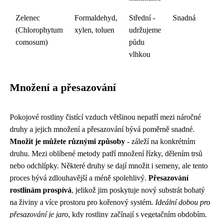
Zelenec
Formaldehyd,
Střední -
Snadná
(Chlorophytum
xylen, toluen
udržujeme
comosum)
půdu
vlhkou
Množení a přesazování
Pokojové rostliny čistící vzduch většinou nepatří mezi náročné
druhy a jejich množení a přesazování bývá poměrně snadné.
Množit je můžete různými způsoby
- záleží na konkrétním
druhu. Mezi oblíbené metody patří množení řízky, dělením trsů
nebo odchlípky. Některé druhy se dají množit i semeny, ale tento
proces bývá zdlouhavější a méně spolehlivý.
Přesazování
rostlinám prospívá
, jelikož jim poskytuje nový substrát bohatý
na živiny a více prostoru pro kořenový systém.
Ideální dobou pro
přesazování je jaro
, kdy rostliny začínají s vegetačním obdobím.