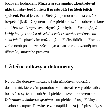
bodovém hodnocení.
Můžete si zde snadno zkontrolovat
aktuální stav bodů, historii přestupků i průběh jejich
splácení.
Portál je vaším užitečným pomocníkem na cestě k
bezpečné jízdě. Díky němu máte přehled o svém bodovém skóre
a můžete se tak vyvarovat zbytečným chybám.
Pamatujte, že
každý bod je cenný a přispívá k vaší celkové bezpečnosti na
silnicích.
Inspirací vám můžou být i příběhy řidičů, kteří se po
ztrátě bodů poučili ze svých chyb a stali se zodpovědnějšími
účastníky silničního provozu.
Užitečné odkazy a dokumenty
Na portálu dopravy naleznete řadu užitečných odkazů a
dokumentů, které vám pomohou zorientovat se v problematice
bodového systému a udržet si přehled o svém bodovém kontu.
Informace o bodovém systému
jsou přehledně uspořádány a
snadno dostupné. Dozvíte se zde například, za jaké přestupky se