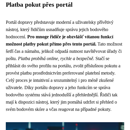
Platba pokut přes portál
Portál dopravy představuje moderní a uživatelsky přívětivý
nástroj, který řidičům usnadňuje správu jejich bodového
hodnocení.
Pro mnoge řidiče je obzvlášť vítanou funkcí
možnost platby pokut přímo přes tento portál.
Tato možnost
šetří čas a námahu, jelikož odpadá nutnost navštěvovat úřady či
poštu.
Platba probíhá online, rychle a bezpečně.
Stačí se
přihlásit do svého profilu na portálu, zvolit příslušnou pokutu a
provést platbu prostřednictvím preferované platební metody.
Celý proces je intuitivní a srozumitelný i pro méně zkušené
uživatele. Díky portálu dopravy a jeho funkcím se správa
bodového systému stává jednodušší a přehlednější. Řidiči tak
mají k dispozici nástroj, který jim pomáhá udržet si přehled o
svém bodovém skóre a včas reagovat na případné pokuty.