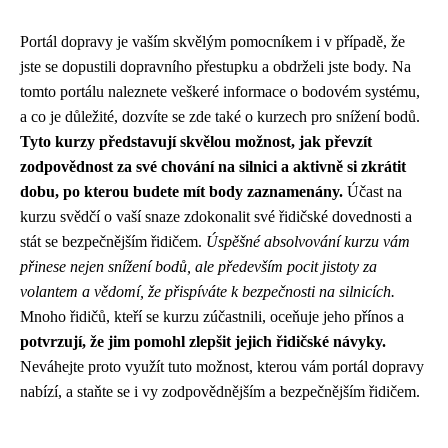
Portál dopravy je vaším skvělým pomocníkem i v případě, že
jste se dopustili dopravního přestupku a obdrželi jste body. Na
tomto portálu naleznete veškeré informace o bodovém systému,
a co je důležité, dozvíte se zde také o kurzech pro snížení bodů.
Tyto kurzy představují skvělou možnost, jak převzít
zodpovědnost za své chování na silnici a aktivně si zkrátit
dobu, po kterou budete mít body zaznamenány.
Účast na
kurzu svědčí o vaší snaze zdokonalit své řidičské dovednosti a
stát se bezpečnějším řidičem.
Úspěšné absolvování kurzu vám
přinese nejen snížení bodů, ale především pocit jistoty za
volantem a vědomí, že přispíváte k bezpečnosti na silnicích.
Mnoho řidičů, kteří se kurzu zúčastnili, oceňuje jeho přínos a
potvrzují, že jim pomohl zlepšit jejich řidičské návyky.
Neváhejte proto využít tuto možnost, kterou vám portál dopravy
nabízí, a staňte se i vy zodpovědnějším a bezpečnějším řidičem.