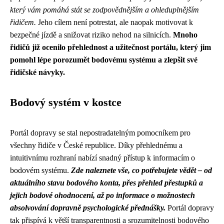
který vám pomáhá stát se zodpovědnějším a ohleduplnějším
řidičem.
Jeho cílem není potrestat, ale naopak motivovat k
bezpečné jízdě a snižovat riziko nehod na silnicích.
Mnoho
řidičů již ocenilo přehlednost a užitečnost portálu, který jim
pomohl lépe porozumět bodovému systému a zlepšit své
řidičské návyky.
Bodový systém v kostce
Portál dopravy se stal nepostradatelným pomocníkem pro
všechny řidiče v České republice. Díky přehlednému a
intuitivnímu rozhraní nabízí snadný přístup k informacím o
bodovém systému.
Zde naleznete vše, co potřebujete vědět – od
aktuálního stavu bodového konta, přes přehled přestupků a
jejich bodové ohodnocení, až po informace o možnostech
absolvování dopravně psychologické přednášky.
Portál dopravy
tak přispívá k větší transparentnosti a srozumitelnosti bodového