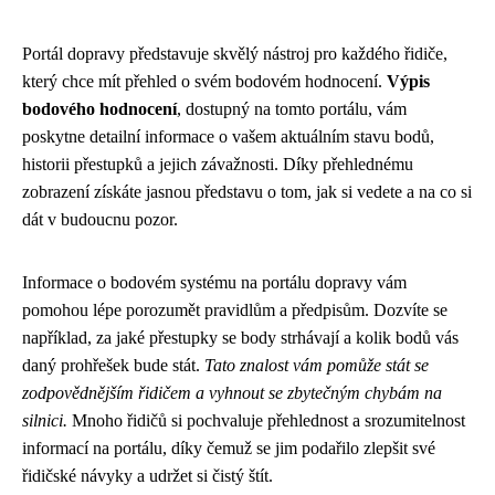
Portál dopravy představuje skvělý nástroj pro každého řidiče,
který chce mít přehled o svém bodovém hodnocení.
Výpis
bodového hodnocení
, dostupný na tomto portálu, vám
poskytne detailní informace o vašem aktuálním stavu bodů,
historii přestupků a jejich závažnosti. Díky přehlednému
zobrazení získáte jasnou představu o tom, jak si vedete a na co si
dát v budoucnu pozor.
Informace o bodovém systému na portálu dopravy vám
pomohou lépe porozumět pravidlům a předpisům. Dozvíte se
například, za jaké přestupky se body strhávají a kolik bodů vás
daný prohřešek bude stát.
Tato znalost vám pomůže stát se
zodpovědnějším řidičem a vyhnout se zbytečným chybám na
silnici.
Mnoho řidičů si pochvaluje přehlednost a srozumitelnost
informací na portálu, díky čemuž se jim podařilo zlepšit své
řidičské návyky a udržet si čistý štít.