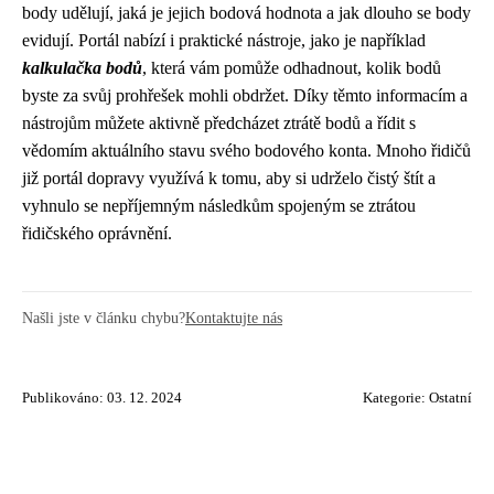
body udělují, jaká je jejich bodová hodnota a jak dlouho se body
evidují. Portál nabízí i praktické nástroje, jako je například
kalkulačka bodů
, která vám pomůže odhadnout, kolik bodů
byste za svůj prohřešek mohli obdržet. Díky těmto informacím a
nástrojům můžete aktivně předcházet ztrátě bodů a řídit s
vědomím aktuálního stavu svého bodového konta. Mnoho řidičů
již portál dopravy využívá k tomu, aby si udrželo čistý štít a
vyhnulo se nepříjemným následkům spojeným se ztrátou
řidičského oprávnění.
Našli jste v článku chybu?
Kontaktujte nás
Publikováno: 03. 12. 2024
Kategorie:
Ostatní