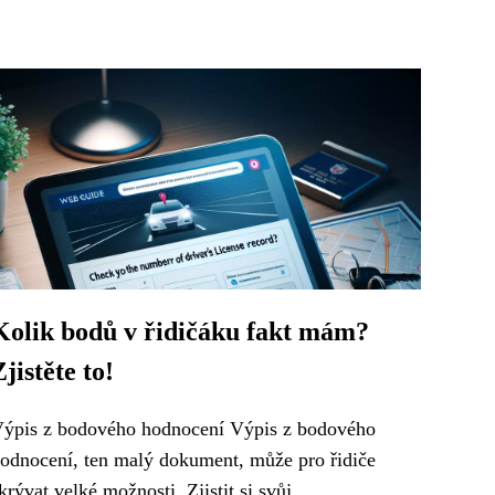
Kolik bodů v řidičáku fakt mám?
Zjistěte to!
ýpis z bodového hodnocení Výpis z bodového
odnocení, ten malý dokument, může pro řidiče
krývat velké možnosti. Zjistit si svůj...