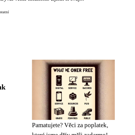
statní
ak
Pamatujete? Věci za poplatek,
které jsme dřív měli zadarmo!