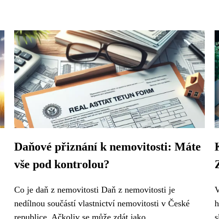
Daňové přiznání k nemovitosti: Máte
vše pod kontrolou?
Co je daň z nemovitosti Daň z nemovitosti je
V
nedílnou součástí vlastnictví nemovitosti v České
h
republice. Ačkoliv se může zdát jako...
s