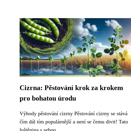
Cizrna: Pěstování krok za krokem
pro bohatou úrodu
Výhody pěstování cizrny Pěstování cizrny se stává
čím dál tím populárnější a není se čemu divit! Tato
luštěnina s sebou...