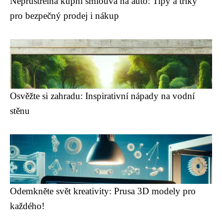
Neprůstřelná kupní smlouva na auto: Tipy a triky
pro bezpečný prodej i nákup
Osvěžte si zahradu: Inspirativní nápady na vodní
stěnu
Odemkněte svět kreativity: Prusa 3D modely pro
každého!