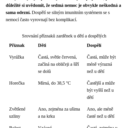
důležité si uvědomit, že sedmá nemoc je obvykle neškodná a
sama odezní.
Dospělí se silným imunitním systémem se s
nemocí často vyrovnají bez komplikací.
Srovnání příznaků zarděnek u dětí a dospělých
Příznak
Děti
Dospělí
Vyrážka
Častá, světle červená,
Častá, může být
začíná na obličeji a šíří
méně výrazná
se dolů
než u dětí
Horečka
Mírná, do 38,5 °C
Častější a může
být vyšší než u
dětí
Zvětšené
Ano, zejména za ušima
Ano, ale méně
uzliny
a na krku
časté než u dětí
Bolest
Vzácné
Časté, zejména u