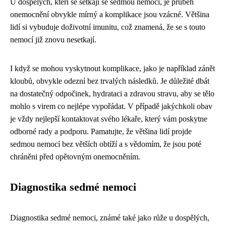
U dospělých, kteří se setkají se sedmou nemocí, je průběh
onemocnění obvykle mírný a komplikace jsou vzácné. Většina
lidí si vybuduje doživotní imunitu, což znamená, že se s touto
nemocí již znovu nesetkají.
I když se mohou vyskytnout komplikace, jako je například zánět
kloubů, obvykle odezní bez trvalých následků. Je důležité dbát
na dostatečný odpočinek, hydrataci a zdravou stravu, aby se tělo
mohlo s virem co nejlépe vypořádat. V případě jakýchkoli obav
je vždy nejlepší kontaktovat svého lékaře, který vám poskytne
odborné rady a podporu. Pamatujte, že většina lidí projde
sedmou nemocí bez větších obtíží a s vědomím, že jsou poté
chráněni před opětovným onemocněním.
Diagnostika sedmé nemoci
Diagnostika sedmé nemoci, známé také jako růže u dospělých,