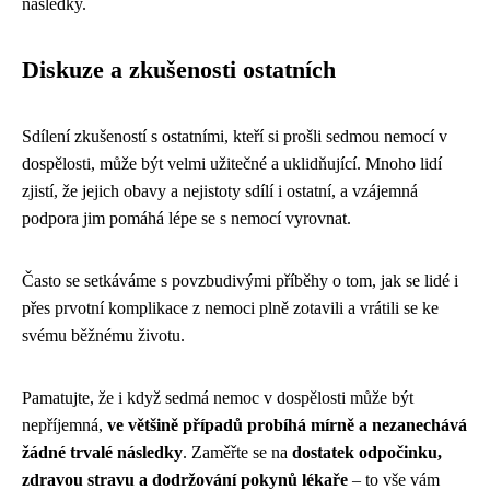
následky.
Diskuze a zkušenosti ostatních
Sdílení zkušeností s ostatními, kteří si prošli sedmou nemocí v
dospělosti, může být velmi užitečné a uklidňující. Mnoho lidí
zjistí, že jejich obavy a nejistoty sdílí i ostatní, a vzájemná
podpora jim pomáhá lépe se s nemocí vyrovnat.
Často se setkáváme s povzbudivými příběhy o tom, jak se lidé i
přes prvotní komplikace z nemoci plně zotavili a vrátili se ke
svému běžnému životu.
Pamatujte, že i když sedmá nemoc v dospělosti může být
nepříjemná,
ve většině případů probíhá mírně a nezanechává
žádné trvalé následky
. Zaměřte se na
dostatek odpočinku,
zdravou stravu a dodržování pokynů lékaře
– to vše vám