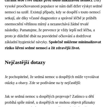
chránit sebe i své blízké před touto nakažlivou nemocí.
Díky
vysoké proočkovanosti populace se nám daří držet výskyt sedmé
nemoci na uzdě. Existují případy, kdy se dospělí s touto nemocí
setkají, ale díky včasné diagnostice a správné léčbě je průběh
onemocnění většinou mírný a nezanechává žádné trvalé
následky. Pamatujme, že prevence je vždy lepší než léčba, a
proto je důležité dbát na pravidelné očkování a dodržovat
základní hygienické návyky.
Společně můžeme minimalizovat
riziko šíření sedmé nemoci a žít zdravější život.
Nejčastější dotazy
Je pochopitelné, že sedmá nemoc u dospělých může vyvolávat
otázky a obavy. Zde se podíváme na ty nejčastější:
Jak se sedmá nemoc u dospělých projevuje? Zatímco u dětí
probíhá spíše mírně, u dospělých se mohou objevit příznaky