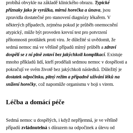
probíhá obvykle na základě klinického obrazu.
Typické
příznaky jako je vyrážka, mírná horečka a únava
, jsou
zpravidla dostatečné pro stanovení diagnózy lékařem. V
některých případech, zejména pokud je průběh onemocnění
atypický, může být proveden krevní test pro potvrzení
přítomnosti protilátek proti viru. Je důležité si uvědomit, že
sedmá nemoc má ve většině případů mírný průběh a
zdraví
dospělí se z ní plně zotaví bez jakýchkoli komplikací
. Existuje
mnoho příkladů lidí, kteří prodělali sedmou nemoc v dospělosti a
pokračují ve svém životě bez jakýchkoli následků. Důležitý je
dostatek odpočinku, pitný režim a případně užívání léků na
snížení horečky
, což napomůže organismu v boji s virem.
Léčba a domácí péče
Sedmá nemoc u dospělých, i když nepříjemná, je ve většině
případů
zvládnutelná
s důrazem na odpočinek a úlevu od