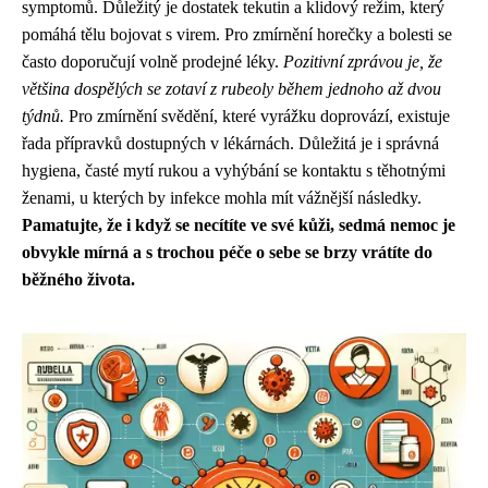
symptomů. Důležitý je dostatek tekutin a klidový režim, který
pomáhá tělu bojovat s virem. Pro zmírnění horečky a bolesti se
často doporučují volně prodejné léky.
Pozitivní zprávou je, že
většina dospělých se zotaví z rubeoly během jednoho až dvou
týdnů.
Pro zmírnění svědění, které vyrážku doprovází, existuje
řada přípravků dostupných v lékárnách. Důležitá je i správná
hygiena, časté mytí rukou a vyhýbání se kontaktu s těhotnými
ženami, u kterých by infekce mohla mít vážnější následky.
Pamatujte, že i když se necítíte ve své kůži, sedmá nemoc je
obvykle mírná a s trochou péče o sebe se brzy vrátíte do
běžného života.