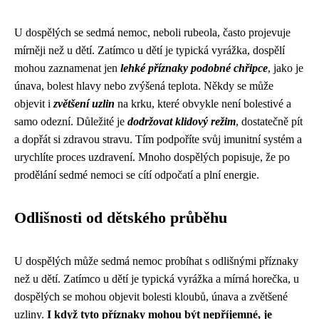
U dospělých se sedmá nemoc, neboli rubeola, často projevuje
mírněji než u dětí. Zatímco u dětí je typická vyrážka, dospělí
mohou zaznamenat jen
lehké příznaky podobné chřipce
, jako je
únava, bolest hlavy nebo zvýšená teplota. Někdy se může
objevit i
zvětšení uzlin
na krku, které obvykle není bolestivé a
samo odezní. Důležité je
dodržovat klidový režim
, dostatečně pít
a dopřát si zdravou stravu. Tím podpoříte svůj imunitní systém a
urychlíte proces uzdravení. Mnoho dospělých popisuje, že po
prodělání sedmé nemoci se cítí odpočatí a plní energie.
Odlišnosti od dětského průběhu
U dospělých může sedmá nemoc probíhat s odlišnými příznaky
než u dětí. Zatímco u dětí je typická vyrážka a mírná horečka, u
dospělých se mohou objevit bolesti kloubů, únava a zvětšené
uzliny.
I když tyto příznaky mohou být nepříjemné, je