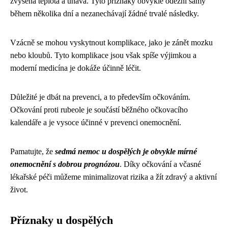
zvýšená teplota a únava. Tyto příznaky obvykle odezní samy
během několika dní a nezanechávají žádné trvalé následky.
Vzácně se mohou vyskytnout komplikace, jako je zánět mozku
nebo kloubů. Tyto komplikace jsou však spíše výjimkou a
moderní medicína je dokáže účinně léčit.
Důležité je dbát na prevenci, a to především očkováním.
Očkování proti rubeole je součástí běžného očkovacího
kalendáře a je vysoce účinné v prevenci onemocnění.
Pamatujte, že
sedmá nemoc u dospělých je obvykle mírné
onemocnění s dobrou prognózou
. Díky očkování a včasné
lékařské péči můžeme minimalizovat rizika a žít zdravý a aktivní
život.
Příznaky u dospělých