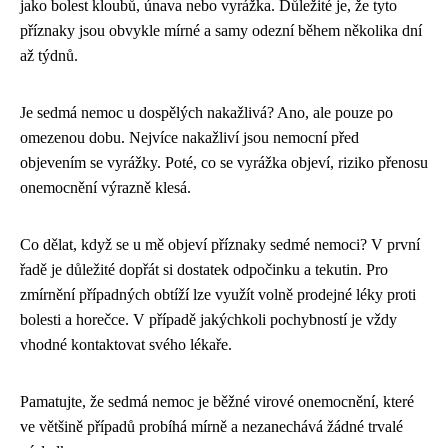
jako bolest kloubů, únava nebo vyrážka. Důležité je, že tyto
příznaky jsou obvykle mírné a samy odezní během několika dní
až týdnů.
Je sedmá nemoc u dospělých nakažlivá? Ano, ale pouze po
omezenou dobu. Nejvíce nakažliví jsou nemocní před
objevením se vyrážky. Poté, co se vyrážka objeví, riziko přenosu
onemocnění výrazně klesá.
Co dělat, když se u mě objeví příznaky sedmé nemoci? V první
řadě je důležité dopřát si dostatek odpočinku a tekutin. Pro
zmírnění případných obtíží lze využít volně prodejné léky proti
bolesti a horečce. V případě jakýchkoli pochybností je vždy
vhodné kontaktovat svého lékaře.
Pamatujte, že sedmá nemoc je běžné virové onemocnění, které
ve většině případů probíhá mírně a nezanechává žádné trvalé