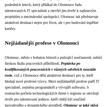
posledních letech, který přilákal do Olomouce řadu
talentovaných IT specialistů a otevřel jim dveře k zajímavým
projektům a mezinárodní spolupráci. Olomouc tak představuje
atraktivní destinaci nejen pro život, ale i pro budování úspěšné
kariéry.
Nejžádanější profese v Olomouci
Olomouc, město s bohatou historií a pulzující současností, nabízí
širokou škálu pracovních příležitostí.
Poptávka po
kvalifikovaných pracovnících v různých odvětvích neustále
roste
, což z Olomouce dělá atraktivní destinaci pro ty, kteří
hledají nové profesní výzvy. Mezi nejžádanější profese patří IT
specialisté, zejména programátoři a vývojáři softwaru. S
rostoucím počtem technologických firem v regionu se otevírají
dveře pro talentované jedince, kteří chtějí být součástí
inovativního a dynamického prostředí.
Olomouc se také stává