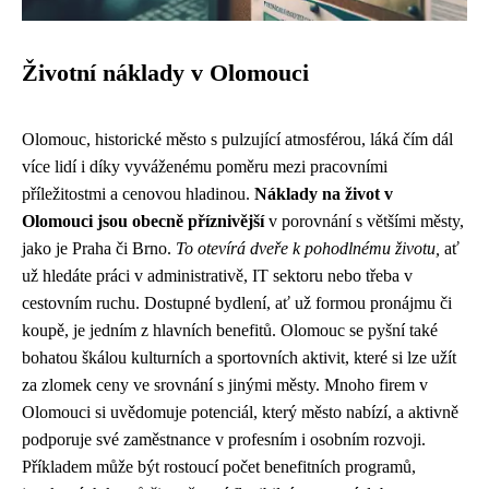
Životní náklady v Olomouci
Olomouc, historické město s pulzující atmosférou, láká čím dál
více lidí i díky vyváženému poměru mezi pracovními
příležitostmi a cenovou hladinou.
Náklady na život v
Olomouci jsou obecně příznivější
v porovnání s většími městy,
jako je Praha či Brno.
To otevírá dveře k pohodlnému životu,
ať
už hledáte práci v administrativě, IT sektoru nebo třeba v
cestovním ruchu. Dostupné bydlení, ať už formou pronájmu či
koupě, je jedním z hlavních benefitů. Olomouc se pyšní také
bohatou škálou kulturních a sportovních aktivit, které si lze užít
za zlomek ceny ve srovnání s jinými městy. Mnoho firem v
Olomouci si uvědomuje potenciál, který město nabízí, a aktivně
podporuje své zaměstnance v profesním i osobním rozvoji.
Příkladem může být rostoucí počet benefitních programů,