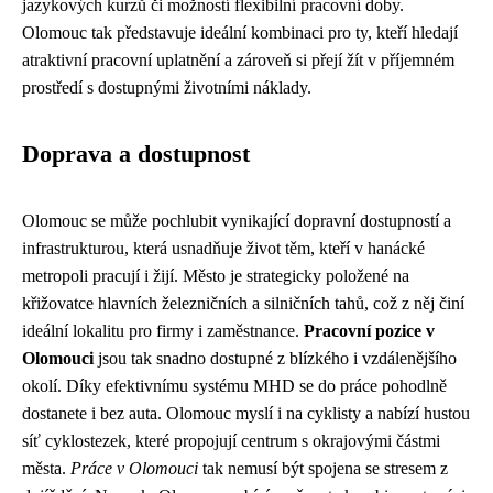
jazykových kurzů či možností flexibilní pracovní doby.
Olomouc tak představuje ideální kombinaci pro ty, kteří hledají
atraktivní pracovní uplatnění a zároveň si přejí žít v příjemném
prostředí s dostupnými životními náklady.
Doprava a dostupnost
Olomouc se může pochlubit vynikající dopravní dostupností a
infrastrukturou, která usnadňuje život těm, kteří v hanácké
metropoli pracují i žijí. Město je strategicky položené na
křižovatce hlavních železničních a silničních tahů, což z něj činí
ideální lokalitu pro firmy i zaměstnance.
Pracovní pozice v
Olomouci
jsou tak snadno dostupné z blízkého i vzdálenějšího
okolí. Díky efektivnímu systému MHD se do práce pohodlně
dostanete i bez auta. Olomouc myslí i na cyklisty a nabízí hustou
síť cyklostezek, které propojují centrum s okrajovými částmi
města.
Práce v Olomouci
tak nemusí být spojena se stresem z