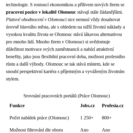
technologie. S rostoucí ekonomikou a přílivem nových firem se
pracovní pozice v lokalitě Olomouc
stávají stále žádanějšími.
Platové ohodnocení v Olomouci
sice nemusí vždy dosahovat
úrovně hlavního města, ale s ohledem na nižší životní náklady a
vysokou kvalitu života se Olomouc stává lákavou alternativou
pro mnoho lidí. Mnoho firem v Olomouci si uvědomuje
důležitost motivace svých zaměstnanců a nabízí atraktivní
benefity, jako jsou flexibilní pracovní doba, možnost profesního
růstu a další výhody. Olomouc se tak stává místem, kde se
snoubí perspektivní kariéra s příjemným a vyváženým životním
stylem.
Srovnání pracovních portálů (Práce Olomouc)
Funkce
Jobs.cz
Profesia.cz
Počet nabídek práce (Olomouc)
1 250+
800+
Možnost filtrování dle oboru
Ano
Ano