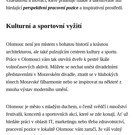
vzdělanosti a inovací, které přitahuje mladé a talentované lidi
hledající
perspektivní pracovní pozice
a inspirativní prostředí.
Kulturní a sportovní vyžití
Olomouc není jen místem s bohatou historií a krásnou
architekturou, ale také pulzujícím centrem kultury a sportu.
Práce v Olomouci vám tak otevírá dveře k pestré škále
volnočasových aktivit. Můžete se nechat unést divadelními
představeními v Moravském divadle, ztratit se v hlubokých
tónech Moravské filharmonie nebo se inspirovat na některé z
mnoha výstav moderního umění.
Olomouc je město s mladým duchem, o čemž svědčí i množství
festivalů, koncertů a sportovních akcí, které se zde konají. Ať už
hledáte práci v oblasti IT, marketingu nebo třeba zdravotnictví,
pracovní pozice v lokalitě Olomouc vám zaručí, že váš volný