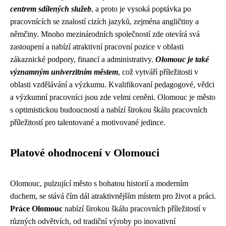
centrem sdílených služeb
, a proto je vysoká poptávka po
pracovnících se znalostí cizích jazyků, zejména angličtiny a
němčiny. Mnoho mezinárodních společností zde otevírá svá
zastoupení a nabízí atraktivní pracovní pozice v oblasti
zákaznické podpory, financí a administrativy.
Olomouc je také
významným univerzitním městem
, což vytváří příležitosti v
oblasti vzdělávání a výzkumu. Kvalifikovaní pedagogové, vědci
a výzkumní pracovníci jsou zde velmi ceněni. Olomouc je město
s optimistickou budoucností a nabízí širokou škálu pracovních
příležitostí pro talentované a motivované jedince.
Platové ohodnocení v Olomouci
Olomouc, pulzující město s bohatou historií a moderním
duchem, se stává čím dál atraktivnějším místem pro život a práci.
Práce Olomouc
nabízí širokou škálu pracovních příležitostí v
různých odvětvích, od tradiční výroby po inovativní