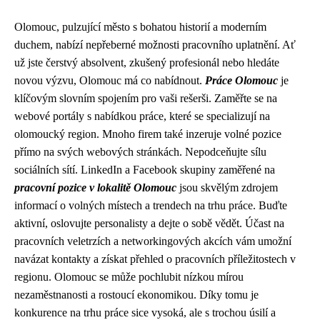
Olomouc, pulzující město s bohatou historií a moderním
duchem, nabízí nepřeberné možnosti pracovního uplatnění. Ať
už jste čerstvý absolvent, zkušený profesionál nebo hledáte
novou výzvu, Olomouc má co nabídnout.
Práce Olomouc
je
klíčovým slovním spojením pro vaši rešerši. Zaměřte se na
webové portály s nabídkou práce, které se specializují na
olomoucký region. Mnoho firem také inzeruje volné pozice
přímo na svých webových stránkách. Nepodceňujte sílu
sociálních sítí. LinkedIn a Facebook skupiny zaměřené na
pracovní pozice v lokalitě Olomouc
jsou skvělým zdrojem
informací o volných místech a trendech na trhu práce. Buďte
aktivní, oslovujte personalisty a dejte o sobě vědět. Účast na
pracovních veletrzích a networkingových akcích vám umožní
navázat kontakty a získat přehled o pracovních příležitostech v
regionu. Olomouc se může pochlubit nízkou mírou
nezaměstnanosti a rostoucí ekonomikou. Díky tomu je
konkurence na trhu práce sice vysoká, ale s trochou úsilí a