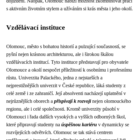
dojíždění. Naopak, Olomouc nabízí možnost zkombinovat práci
s aktivním životním stylem a užíváním si krás města i jeho okolí.
Vzdělávací instituce
Olomouc, město s bohatou historií a pulzující současností, se
pyšní nejen krásnou architekturou, ale i širokou škálou
vzdělávacích institucí. Tyto instituce představují pro obyvatele
Olomouce a okolí nespočet příležitostí k osobnímu i profesnímu
růstu. Univerzita Palackého, jedna z nejstarších a
nejprestižnějších univerzit v České republice, láká studenty z
celé země i ze zahraničí. Její absolventi nacházejí uplatnění v
nejrůznějších oborech a
přispívají k rozvoji
nejen olomouckého
regionu, ale i celé společnosti. Kromě univerzity působí v
Olomouci i řada dalších vysokých a vyšších odborných škol,
které připravují studenty na
úspěšnou kariéru
v dynamicky se
rozvíjejících odvětvích. Olomouc se tak stává centrem