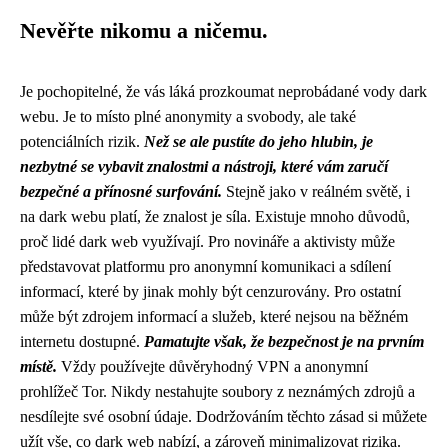
Nevěřte nikomu a ničemu.
Je pochopitelné, že vás láká prozkoumat neprobádané vody dark
webu. Je to místo plné anonymity a svobody, ale také
potenciálních rizik.
Než se ale pustíte do jeho hlubin, je
nezbytné se vybavit znalostmi a nástroji, které vám zaručí
bezpečné a přínosné surfování.
Stejně jako v reálném světě, i
na dark webu platí, že znalost je síla. Existuje mnoho důvodů,
proč lidé dark web využívají. Pro novináře a aktivisty může
představovat platformu pro anonymní komunikaci a sdílení
informací, které by jinak mohly být cenzurovány. Pro ostatní
může být zdrojem informací a služeb, které nejsou na běžném
internetu dostupné.
Pamatujte však, že bezpečnost je na prvním
místě.
Vždy používejte důvěryhodný VPN a anonymní
prohlížeč Tor. Nikdy nestahujte soubory z neznámých zdrojů a
nesdílejte své osobní údaje. Dodržováním těchto zásad si můžete
užít vše, co dark web nabízí, a zároveň minimalizovat rizika.