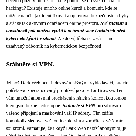
něčemu pozitivnímu. Co takhle ponořit se do světa etického
hackingu? Existuje mnoho online kurzů a komunit, kde se
můžete naučit, jak identifikovat a opravovat bezpečnostní chyby,
a stát se tak aktivním ochráncem online prostoru.
Své znalosti a
dovednosti pak můžete využít k ochraně sebe i ostatních před
kybernetickými hrozbami.
A kdo ví, třeba se z vás stane
uznávaný odborník na kybernetickou bezpečnost!
Stáhněte si VPN.
Jelikož Dark Web není indexován běžnými vyhledávači, budete
potřebovat specializovaný prohlížeč jako je Tor Browser. Ten
vám umožní anonymní procházení stránek s koncovkou .onion,
které jsou běžně nedostupné.
Stáhněte si VPN
pro šifrování
vašeho připojení a maskování vaší IP adresy. Tím ztížíte
komukoliv sledovat vaši online aktivitu a zaručíte si větší míru
soukromí. Pamatujte, že i když Dark Web nabízí anonymitu, je
důležité dbát na bezpečnost. Používejte silná hesla, s nikým