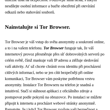
nesdílejte osobní informace a buďte obezřetní při otevírání
odkazů nebo stahování souborů.
Nainstalujte si Tor Browser.
Tor Browser je váš vstup do světa anonymity a soukromí online,
a to i na vašem telefonu.
Tor Browser
funguje tak, že váš
internetový provoz přesměruje přes síť dobrovolných serverů po
celém světě, čímž maskuje vaši IP adresu a ztěžuje sledování
vaší aktivity. Ať už chcete chránit svou identitu při procházení
citlivých informací, nebo se jen cítit bezpečněji při online
komunikaci, Tor Browser vám poskytne potřebnou vrstvu
anonymity. Instalace Tor Browseru na telefon je snadná a
intuitivní. Stačí si stáhnout aplikaci z oficiálního zdroje a
postupovat podle pokynů na obrazovce. Po instalaci se můžete
připojit k internetu a procházet webové stránky anonymně.
Pamatujte, že i když Tor Browser zvyšuje vaši bezpečnost a