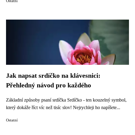
Ostatní
Jak napsat srdíčko na klávesnici:
Přehledný návod pro každého
Základní způsoby psaní srdíčka Srdíčko - ten kouzelný symbol,
který dokáže říct víc než tisíc slov! Nejrychleji ho napíšete...
Ostatní